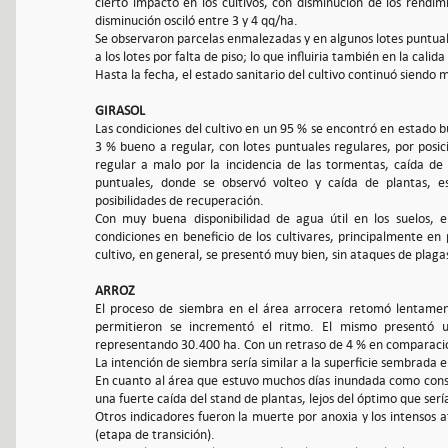
cierto impacto en los cultivos, con disminución de los rendim
disminución osciló entre 3 y 4 qq/ha.
Se observaron parcelas enmalezadas y en algunos lotes puntuale
a los lotes por falta de piso; lo que influiria también en la calida
Hasta la fecha, el estado sanitario del cultivo continuó siendo
GIRASOL
Las condiciones del cultivo en un 95 % se encontró en estado 
3 % bueno a regular, con lotes puntuales regulares, por posici
regular a malo por la incidencia de las tormentas, caída de 
puntuales, donde se observó volteo y caída de plantas, e
posibilidades de recuperación.
Con muy buena disponibilidad de agua útil en los suelos, 
condiciones en beneficio de los cultivares, principalmente en 
cultivo, en general, se presentó muy bien, sin ataques de pla
ARROZ
El proceso de siembra en el área arrocera retomó lentament
permitieron se incrementó el ritmo. El mismo presentó 
representando 30.400 ha. Con un retraso de 4 % en comparació
La intención de siembra sería similar a la superficie sembrada
En cuanto al área que estuvo muchos días inundada como conse
una fuerte caída del stand de plantas, lejos del óptimo que ser
Otros indicadores fueron la muerte por anoxia y los intensos 
(etapa de transición).