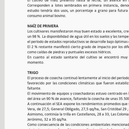
El cultivo de maíz presentó hasta la fecha, un avance en
Corresponden a lotes sembrados en primera instancia, deno
estudio tendría dos usos, un porcentaje a grano para futura
consumo animal bovino.
MAÍZ DE PRIMERA
Los cultivares manisfestaron muy buen estado a excelente, cre
un 98 %. La disponibilidad de agua útil en los suelos y las tem
el período de estados reproductivos se desarrolle bajo óptimas 
El 2 % restante manifestó cierto grado de impacto por los dif
como caídas de piedras y puntuales excesos hídricos.
En cuanto al estado sanitario del cultivo se encontró muy
momento.
TRIGO
El proceso de cosecha continuó lentamente al inicio del período
favorecido por las condiciones climáticas que fueron estabil
faltante.
El movimiento de equipos y cosechadoras estuvo centrado en l
del área un 90 % de avance, faltando la cosecha de unas 35.
A continuación el SEA expone los rendimientos promedios que s
Vera, de 27,5; General Obligado, 27,5 qq/ha, San Cristóbal 29 ; 
Asimismo, continúa la trilla en Castellanos, 28 a 33; Las Coloni
Jerónimo, 32 a 35 qq/ha.
Como consecuencia de las condiciones ambientales mencionada