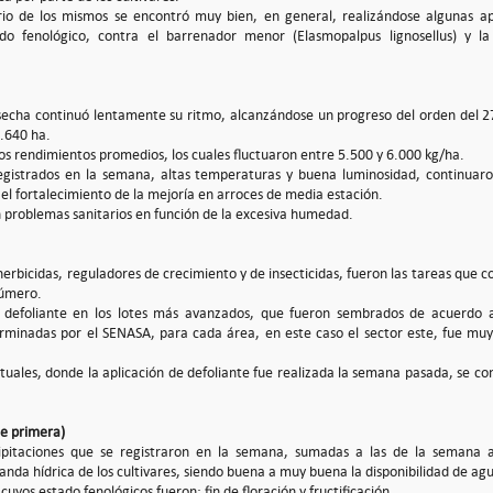
rio de los mismos se encontró muy bien, en general, realizándose algunas ap
do fenológico, contra el barrenador menor (Elasmopalpus lignosellus) y la
secha continuó lentamente su ritmo, alcanzándose un progreso del orden del 2
.640 ha.
os rendimientos promedios, los cuales fluctuaron entre 5.500 y 6.000 kg/ha.
egistrados en la semana, altas temperaturas y buena luminosidad, continuar
el fortalecimiento de la mejoría en arroces de media estación.
 problemas sanitarios en función de la excesiva humedad.
herbicidas, reguladores de crecimiento y de insecticidas, fueron las tareas que 
úmero.
e defoliante en los lotes más avanzados, que fueron sembrados de acuerdo 
erminadas por el SENASA, para cada área, en este caso el sector este, fue mu
tuales, donde la aplicación de defoliante fue realizada la semana pasada, se c
e primera)
ipitaciones que se registraron en la semana, sumadas a las de la semana an
nda hídrica de los cultivares, siendo buena a muy buena la disponibilidad de ag
 cuyos estado fenológicos fueron: fin de floración y fructificación.