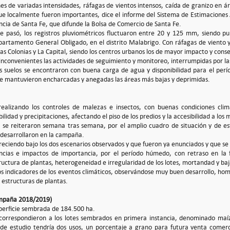
nes de variadas intensidades, ráfagas de vientos intensos, caída de granizo en á
ue localmente fueron importantes, dice el informe del Sistema de Estimaciones 
ncia de Santa Fe, que difunde la Bolsa de Comercio de Santa Fe.
e pasó, los registros pluviométricos fluctuaron entre 20 y 125 mm, siendo p
epartamento General Obligado, en el distrito Malabrigo. Con ráfagas de viento y
s Colonias y La Capital, siendo los centros urbanos los de mayor impacto y cons
 inconvenientes las actividades de seguimiento y monitoreo, interrumpidas por la
los suelos se encontraron con buena carga de agua y disponibilidad para el p
e mantuvieron encharcadas y anegadas las áreas más bajas y deprimidas.
realizando los controles de malezas e insectos, con buenas condiciones clim
bilidad y precipitaciones, afectando el piso de los predios y la accesibilidad a los
s se reiteraron semana tras semana, por el amplio cuadro de situación y de es
e desarrollaron en la campaña.
 creciendo bajo los dos escenarios observados y que fueron ya enunciados y que s
ncias e impactos de importancia, por el período húmedo, con retraso en la
ructura de plantas, heterogeneidad e irregularidad de los lotes, mortandad y ba
los indicadores de los eventos climáticos, observándose muy buen desarrollo, h
 estructuras de plantas.
mpaña 2018/2019)
perficie sembrada de 184.500 ha.
correspondieron a los lotes sembrados en primera instancia, denominado maíz
de estudio tendría dos usos, un porcentaje a grano para futura venta comerci