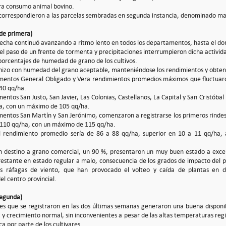
ra consumo animal bovino.
correspondieron a las parcelas sembradas en segunda instancia, denominado maí
de primera)
secha continuó avanzando a ritmo lento en todos los departamentos, hasta el do
el paso de un frente de tormenta y precipitaciones interrumpieron dicha activida
s porcentajes de humedad de grano de los cultivos.
hizo con humedad del grano aceptable, manteniéndose los rendimientos y obten
mentos General Obligado y Vera rendimientos promedios máximos que fluctuaro
40 qq/ha.
entos San Justo, San Javier, Las Colonias, Castellanos, La Capital y San Cristób
ha, con un máximo de 105 qq/ha.
mentos San Martín y San Jerónimo, comenzaron a registrarse los primeros rindes
 110 qq/ha, con un máximo de 115 qq/ha.
l rendimiento promedio sería de 86 a 88 qq/ha, superior en 10 a 11 qq/ha,
on destino a grano comercial, un 90 %, presentaron un muy buen estado a exce
 restante en estado regular a malo, consecuencia de los grados de impacto del p
s ráfagas de viento, que han provocado el volteo y caída de plantas en di
l centro provincial.
segunda)
nes que se registraron en las dos últimas semanas generaron una buena disponib
o y crecimiento normal, sin inconvenientes a pesar de las altas temperaturas re
a por parte de los cultivares.