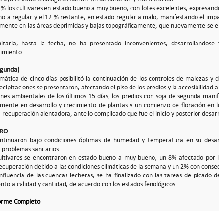
 % los cultivares en estado bueno a muy bueno, con lotes excelentes, expresando
o a regular y el 12 % restante, en estado regular a malo, manifestando el impa
almente en las áreas deprimidas y bajas topográficamente, que nuevamente se 
nitaria, hasta la fecha, no ha presentado inconvenientes, desarrollándose
imiento.
egunda)
imática de cinco días posibilitó la continuación de los controles de malezas y 
recipitaciones se presentaron, afectando el piso de los predios y la accesibilidad 
ones ambientales de los últimos 15 días, los predios con soja de segunda mani
lmente en desarrollo y crecimiento de plantas y un comienzo de floración en 
recuperación alentadora, ante lo complicado que fue el inicio y posterior desarr
ERO
continuaron bajo condiciones óptimas de humedad y temperatura en su desarr
 problemas sanitarios.
ultivares se encontraron en estado bueno a muy bueno; un 8% afectado por lo
recuperación debido a las condiciones climáticas de la semana y un 2% con consec
influencia de las cuencas lecheras, se ha finalizado con las tareas de picado d
nto a calidad y cantidad, de acuerdo con los estados fenológicos.
forme Completo