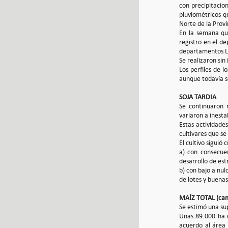
con precipitacio
pluviométricos q
Norte de la Provi
En la semana qu
registro en el d
departamentos La
Se realizaron sin
Los perfiles de 
aunque todavía s
SOJA TARDIA
Se continuaron 
variaron a inesta
Estas actividade
cultivares que s
El cultivo siguió
a) con consecue
desarrollo de est
b) con bajo a nu
de lotes y buenas
MAÍZ TOTAL (ca
Se estimó una su
Unas 89.000 ha 
acuerdo al área 