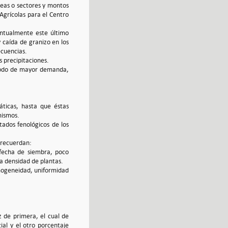
reas o sectores y montos
Agrícolas para el Centro
untualmente este último
 caída de granizo en los
ecuencias.
s precipitaciones.
eríodo de mayor demanda,
áticas, hasta que éstas
 mismos.
tados fenológicos de los
e recuerdan:
 fecha de siembra, poco
ja densidad de plantas.
omogeneidad, uniformidad
 de primera, el cual de
al y el otro porcentaje