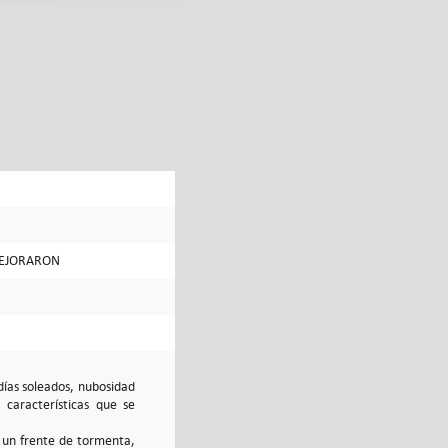
MEJORARON
días soleados, nubosidad
características que se
e un frente de tormenta,