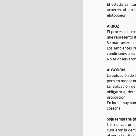
El estado sanita
acuerdo al esta
elotopoeon).
ARROZ
El proceso de co
que representó 8
Se mantuvieron l
Los ambientes r
condiciones para 
No se observaron
ALGODÓN
La aplicación de 
pero en menor n
La aplicación d
obligatoria, det
proporción.
En lotes muy pun
cosecha.
Soja temprana (d
Las nuevas prec
cubrieron la dema
el período crítico