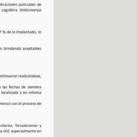
licaciones puntuales de
 cogollera (Helicoverpa
7 % de lo implantado, lo
on brindando aceptables
continuaron realizándose,
a las fechas de siembra
y localizada y en mínima
omenzó con el proceso de
terior, fortalecieron y
ua útil, especialmente en