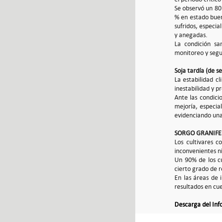
Se observó un 80
% en estado buen
sufridos, especi
y anegadas.
La condición sa
monitoreo y segu
Soja tardía (de s
La estabilidad cl
inestabilidad y p
Ante las condici
mejoría, especia
evidenciando una 
SORGO GRANIF
Los cultivares 
inconvenientes ni
Un 90% de los c
cierto grado de 
En las áreas de 
resultados en cue
Descarga del In