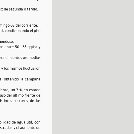
z de segunda o tardío.
mingo 03 del corriente.
d, condicionando el piso
iéndose:
n entre 50 - 65 qq/ha y
al rendimientos promedios
 y los mismos fluctuaron
 al obtenido la campaña
lente, un 7 % en estado
aso del último frente de
stintos sectores de los
ilidad de agua útil, con
gistradas y el aumento de