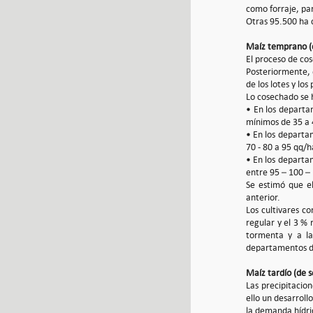
como forraje, pa
Otras 95.500 ha 
Maíz temprano (
El proceso de co
Posteriormente, 
de los lotes y lo
Lo cosechado se 
• En los departa
mínimos de 35 a 
• En los departam
70 - 80 a 95 qq/
• En los departa
entre 95 – 100 –
Se estimó que e
anterior.
Los cultivares c
regular y el 3 %
tormenta y a la
departamentos de
Maíz tardío (de 
Las precipitacio
ello un desarroll
la demanda hídric