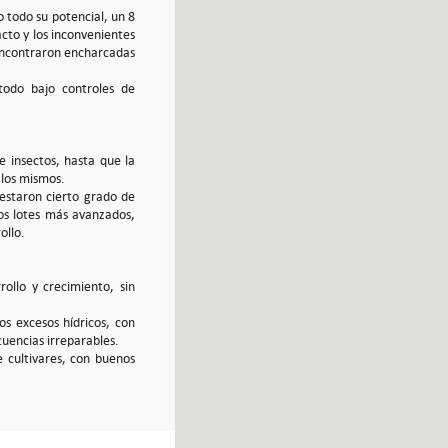
 todo su potencial, un 8
cto y los inconvenientes
encontraron encharcadas
 todo bajo controles de
de insectos, hasta que la
a los mismos.
festaron cierto grado de
los lotes más avanzados,
ollo.
ollo y crecimiento, sin
s excesos hídricos, con
uencias irreparables.
e cultivares, con buenos