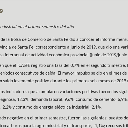
19
industrial en el primer semestre del año
os de la Bolsa de Comercio de Santa Fe dio a conocer el informe mens
incia de Santa Fe, correspondiente a junio de 2019, que dio una vari
sa interanual de actividad económica provincial (junio de 2019/junio
en que el ICASFE registró una tasa del 0,7% en el segundo trimestre, l
períodos consecutivos de caída. El mayor impulso se dio en el mes de
n saldo levemente positivo durante los primeros seis meses de 2019 (
los indicadores que acumularon variaciones positivas fueron los sigu
leaginosa, 12,3%; demanda laboral, 9,6%; consumo de cemento, 6,9%;
, 2,2% y consumo de energía eléctrica industrial, 2,1%.
tado negativo en el primer semestre, fueron las siguientes: puestos d
rocarburos para la agroindustrial y el transporte, -1,1%; recursos tri