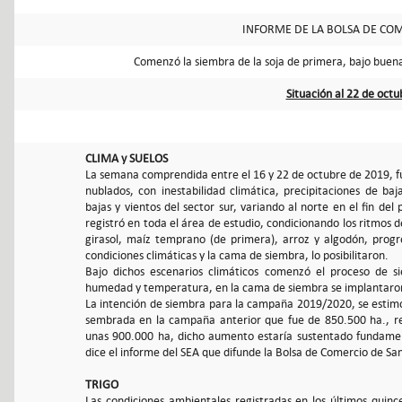
INFORME DE LA BOLSA DE COM
Comenzó la siembra de la soja de primera, bajo bue
Situación al 22 de oct
CLIMA y SUELOS
La semana comprendida entre el 16 y 22 de octubre de 2019, fu
nublados, con inestabilidad climática, precipitaciones de baj
bajas y vientos del sector sur, variando al norte en el fin del
registró en toda el área de estudio, condicionando los ritmos 
girasol, maíz temprano (de primera), arroz y algodón, prog
condiciones climáticas y la cama de siembra, lo posibilitaron.
Bajo dichos escenarios climáticos comenzó el proceso de s
humedad y temperatura, en la cama de siembra se implantaron 
La intención de siembra para la campaña 2019/2020, se estim
sembrada en la campaña anterior que fue de 850.500 ha., r
unas 900.000 ha, dicho aumento estaría sustentado fundamen
dice el informe del SEA que difunde la Bolsa de Comercio de Sa
TRIGO
Las condiciones ambientales registradas en los últimos quinc