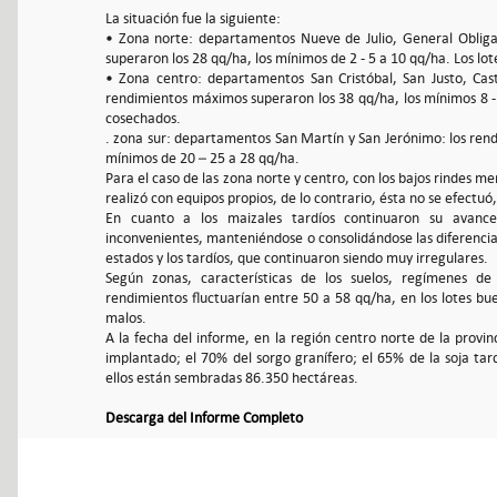
La situación fue la siguiente:
• Zona norte: departamentos Nueve de Julio, General Obliga
superaron los 28 qq/ha, los mínimos de 2 - 5 a 10 qq/ha. Los l
• Zona centro: departamentos San Cristóbal, San Justo, Caste
rendimientos máximos superaron los 38 qq/ha, los mínimos 8 -
cosechados.
. zona sur: departamentos San Martín y San Jerónimo: los ren
mínimos de 20 – 25 a 28 qq/ha.
Para el caso de las zona norte y centro, con los bajos rindes me
realizó con equipos propios, de lo contrario, ésta no se efectuó
En cuanto a los maizales tardíos continuaron su avance
inconvenientes, manteniéndose o consolidándose las diferenc
estados y los tardíos, que continuaron siendo muy irregulares.
Según zonas, características de los suelos, regímenes de
rendimientos fluctuarían entre 50 a 58 qq/ha, en los lotes b
malos.
A la fecha del informe, en la región centro norte de la provi
implantado; el 70% del sorgo granífero; el 65% de la soja tar
ellos están sembradas 86.350 hectáreas.
Descarga del Informe Completo