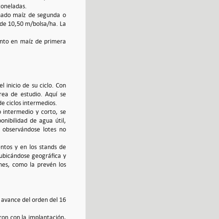
toneladas.
inado maíz de segunda o
y de 10,50 m/bolsa/ha. La
anto en maíz de primera
l inicio de su ciclo. Con
rea de estudio. Aquí se
de ciclos intermedios.
o intermedio y corto, se
onibilidad de agua útil,
 observándose lotes no
entos y en los stands de
 ubicándose geográfica y
nes, como la prevén los
e avance del orden del 16
ron con la implantación,