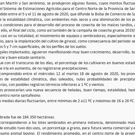
n Martín y San Jerónimo, se produjeron algunas lluvias, cuyos montos fluctu
el Sistema de Estimaciones Agrícolas para el Centro Norte de la Provincia de Sa
ido entre el 5 y el 11 de agosto de 2020, que difunde la Bolsa de Comercio de S
e la estabilidad climática, con ambientes más secos y una disminución de los
 condiciones para el desarrollo del proceso de cosecha de los maíces tardíos, a
 ello, el final del ciclo, como así también de la campaña de cosecha gruesa 2019
 casi en su totalidad, el movimiento de equipos y sembradoras, especialmente e
io, para la implantación del cultivo de girasol, como consecuencia del período se
 5 y 7 cm superficiales, de los perfiles de los suelos.
rigales implantados, siguieron manifestando muy buen crecimiento, desarrollo, b
cie y buen estado sanitario.
e con el transcurso de los días, el porcentaje de los cultivares en buenos est
e iría en aumento, de no registrarse precipitaciones.
 comprendido entre el miércoles 12 al martes 18 de agosto de 2020, los pron
nes de estabilidad climática, días soleados, nulas probabilidades de precipi
ias, con posibles registros térmicos inferiores a 1 ºC y vientos.
es provocarían una nueva secuencia de heladas, buen tiempo, estabilidad, hasta 
centro norte santafesino.
 medias diarias fluctuarían, entre mínimas de 2 a11 ºC y máximas de 16 a 26 ºC.
mbrada fue de 184.350 hectáreas.
correspondieron a los lotes sembrados en primera instancia, denominado maíz
de estudio tuvo dos usos, un porcentaje a grano, para futura venta comercial y 
nsumo animal bovino. El rendimiento promedio, en el centro norte de la provi