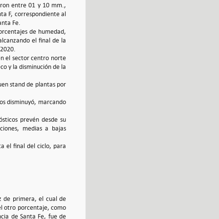
aron entre 01 y 10 mm.,
nta F, correspondiente al
anta Fe.
 porcentajes de humedad,
lcanzando el final de la
/2020.
n el sector centro norte
co y la disminución de la
uen stand de plantas por
ados disminuyó, marcando
ósticos prevén desde su
taciones, medias a bajas
el final del ciclo, para
 de primera, el cual de
el otro porcentaje, como
ncia de Santa Fe, fue de