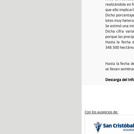
realizándola en 
que ello implicarí
Dicho porcentaje
lotes muy heter
Se estimó una int
Dicha cifra vari
porque las precip
Hasta la fecha 
348.500 hectárea
Hasta la fecha d
se llevan sembra
Descarga del In
Con los auspicios de: