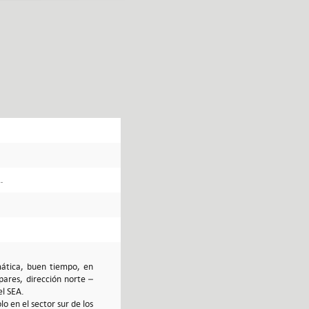
.
mática, buen tiempo, en
pares, dirección norte –
el SEA.
o en el sector sur de los