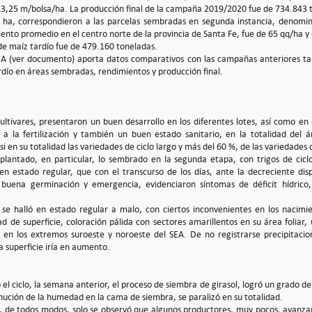
13,25 m/bolsa/ha. La producción final de la campaña 2019/2020 fue de 734.843 
0 ha, correspondieron a las parcelas sembradas en segunda instancia, denom
iento promedio en el centro norte de la provincia de Santa Fe, fue de 65 qq/ha 
 de maíz tardío fue de 479.160 toneladas.
SEA (ver documento) aporta datos comparativos con las campañas anteriores t
dío en áreas sembradas, rendimientos y producción final.
ltivares, presentaron un buen desarrollo en los diferentes lotes, así como en e
a la fertilización y también un buen estado sanitario, en la totalidad del á
i en su totalidad las variedades de ciclo largo y más del 60 %, de las variedades 
mplantado, en particular, lo sembrado en la segunda etapa, con trigos de cicl
n estado regular, que con el transcurso de los días, ante la decreciente disp
buena germinación y emergencia, evidenciaron síntomas de déficit hídrico,
 se halló en estado regular a malo, con ciertos inconvenientes en los nacimi
ad de superficie, coloración pálida con sectores amarillentos en su área foliar,
 en los extremos suroeste y noroeste del SEA. De no registrarse precipitacio
a superficie iría en aumento.
 el ciclo, la semana anterior, el proceso de siembra de girasol, logró un grado d
nución de la humedad en la cama de siembra, se paralizó en su totalidad.
d, de todos modos, solo se observó que algunos productores, muy pocos, avanza