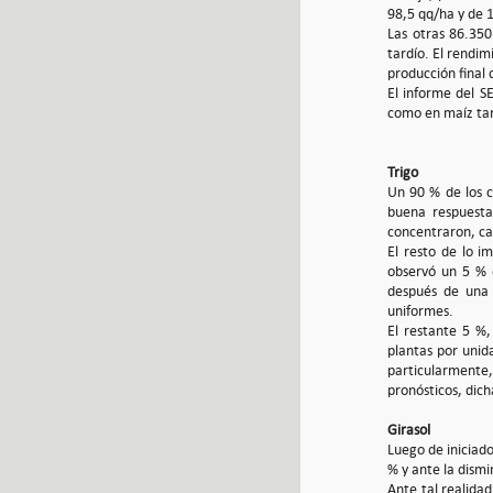
98,5 qq/ha y de 
Las otras 86.35
tardío. El rendim
producción final
El informe del 
como en maíz tar
Trigo
Un 90 % de los cu
buena respuesta 
concentraron, cas
El resto de lo i
observó un 5 % e
después de una 
uniformes.
El restante 5 %,
plantas por unid
particularmente,
pronósticos, dich
Girasol
Luego de iniciado
% y ante la dismi
Ante tal realida