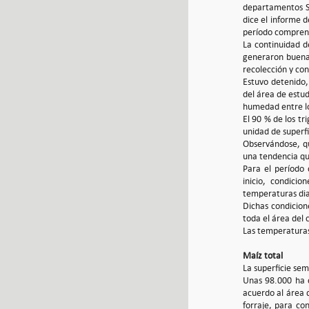
departamentos Sa
dice el informe d
período comprend
La continuidad d
generaron buenas
recolección y con
Estuvo detenido,
del área de estud
humedad entre los
El 90 % de los t
unidad de superfi
Observándose, qu
una tendencia qu
Para el período
inicio, condicio
temperaturas diar
Dichas condicion
toda el área del 
Las temperaturas
Maíz total
La superficie se
Unas 98.000 ha 
acuerdo al área 
forraje, para co