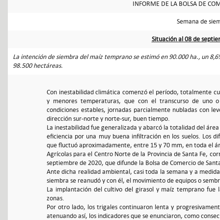
INFORME DE LA BOLSA DE COM
Semana de sie
Situación al 08 de septi
La intención de siembra del maíz temprano se estimó en 90.000 ha., un 8,6
98.500 hectáreas.
Con inestabilidad climática comenzó el período, totalmente cu
y menores temperaturas, que con el transcurso de uno o 
condiciones estables, jornadas parcialmente nubladas con lev
dirección sur-norte y norte-sur, buen tiempo.
La inestabilidad fue generalizada y abarcó la totalidad del área
eficiencia por una muy buena infiltración en los suelos. Los 
que fluctuó aproximadamente, entre 15 y 70 mm, en toda el áre
Agrícolas para el Centro Norte de la Provincia de Santa Fe, co
septiembre de 2020, que difunde la Bolsa de Comercio de Santa
Ante dicha realidad ambiental, casi toda la semana y a medida
siembra se reanudó y con él, el movimiento de equipos o semb
La implantación del cultivo del girasol y maíz temprano fue 
zonas.
Por otro lado, los trigales continuaron lenta y progresivament
atenuando así, los indicadores que se enunciaron, como consecue