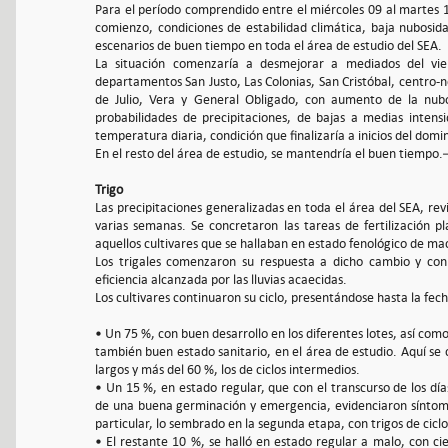
Para el período comprendido entre el miércoles 09 al martes 
comienzo, condiciones de estabilidad climática, baja nubosi
escenarios de buen tiempo en toda el área de estudio del SEA.
La situación comenzaría a desmejorar a mediados del vi
departamentos San Justo, Las Colonias, San Cristóbal, centro
de Julio, Vera y General Obligado, con aumento de la nubos
probabilidades de precipitaciones, de bajas a medias intens
temperatura diaria, condición que finalizaría a inicios del domi
En el resto del área de estudio, se mantendría el buen tiempo.
Trigo
Las precipitaciones generalizadas en toda el área del SEA, re
varias semanas. Se concretaron las tareas de fertilización 
aquellos cultivares que se hallaban en estado fenológico de mac
Los trigales comenzaron su respuesta a dicho cambio y con e
eficiencia alcanzada por las lluvias acaecidas.
Los cultivares continuaron su ciclo, presentándose hasta la fech
• Un 75 %, con buen desarrollo en los diferentes lotes, así como e
también buen estado sanitario, en el área de estudio. Aquí se c
largos y más del 60 %, los de ciclos intermedios.
• Un 15 %, en estado regular, que con el transcurso de los día
de una buena germinación y emergencia, evidenciaron síntomas
particular, lo sembrado en la segunda etapa, con trigos de ciclo
• El restante 10 %, se halló en estado regular a malo, con ci