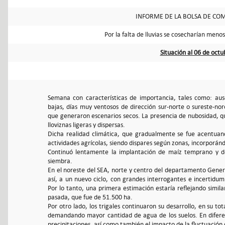
INFORME DE LA BOLSA DE COM
Por la falta de lluvias se cosecharían menos
Situación al 06 de oct
Semana con características de importancia, tales como: aus
bajas, días muy ventosos de dirección sur-norte o sureste-n
que generaron escenarios secos. La presencia de nubosidad, qu
lloviznas ligeras y dispersas.
Dicha realidad climática, que gradualmente se fue acentuando
actividades agrícolas, siendo dispares según zonas, incorporándo
Continuó lentamente la implantación de maíz temprano y de
siembra.
En el noreste del SEA, norte y centro del departamento Gener
así, a un nuevo ciclo, con grandes interrogantes e incertidum
Por lo tanto, una primera estimación estaría reflejando simil
pasada, que fue de 51.500 ha.
Por otro lado, los trigales continuaron su desarrollo, en su to
demandando mayor cantidad de agua de los suelos. En diferen
precipitaciones, así como también el impacto de la fluctuación