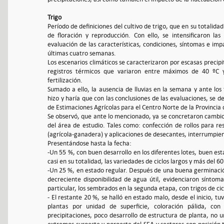
Trigo
Período de definiciones del cultivo de trigo, que en su totalid
de floración y reproducción. Con ello, se intensificaron las
evaluación de las características, condiciones, síntomas e imp
últimas cuatro semanas.
Los escenarios climáticos se caracterizaron por escasas preci
registros térmicos que variaron entre máximos de 40 ºC y
fertilización.
Sumado a ello, la ausencia de lluvias en la semana y ante los
hizo y haría que con las conclusiones de las evaluaciones, se def
de Estimaciones Agrícolas para el Centro Norte de la Provincia
Se observó, que ante lo mencionado, ya se concretaron cambio
del área de estudio. Tales como: confección de rollos para r
(agrícola-ganadera) y aplicaciones de desecantes, interrumpiendo
Presentándose hasta la fecha:
-Un 55 %, con buen desarrollo en los diferentes lotes, buen est
casi en su totalidad, las variedades de ciclos largos y más del 60
-Un 25 %, en estado regular. Después de una buena germinació
decreciente disponibilidad de agua útil, evidenciaron síntoma
particular, los sembrados en la segunda etapa, con trigos de cic
- El restante 20 %, se halló en estado malo, desde el inicio, t
plantas por unidad de superficie, coloración pálida, con
precipitaciones, poco desarrollo de estructura de planta, no 