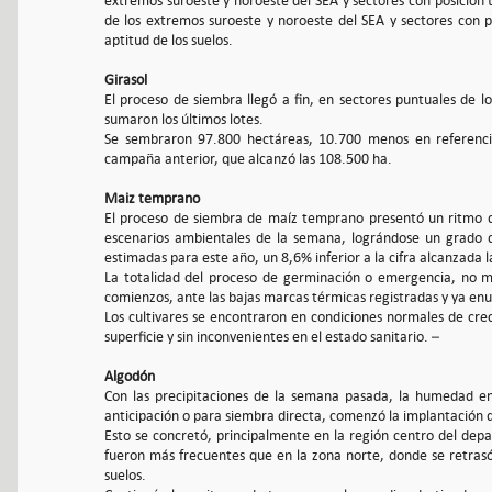
extremos suroeste y noroeste del SEA y sectores con posición t
de los extremos suroeste y noroeste del SEA y sectores con p
aptitud de los suelos.
Girasol
El proceso de siembra llegó a fin, en sectores puntuales de l
sumaron los últimos lotes.
Se sembraron 97.800 hectáreas, 10.700 menos en referencia a
campaña anterior, que alcanzó las 108.500 ha.
Maiz temprano
El proceso de siembra de maíz temprano presentó un ritmo de
escenarios ambientales de la semana, lográndose un grado 
estimadas para este año, un 8,6% inferior a la cifra alcanzada
La totalidad del proceso de germinación o emergencia, no man
comienzos, ante las bajas marcas térmicas registradas y ya enu
Los cultivares se encontraron en condiciones normales de cre
superficie y sin inconvenientes en el estado sanitario. –
Algodón
Con las precipitaciones de la semana pasada, la humedad e
anticipación o para siembra directa, comenzó la implantación 
Esto se concretó, principalmente en la región centro del dep
fueron más frecuentes que en la zona norte, donde se retrasó
suelos.