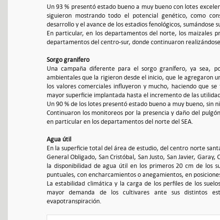
Un 93 % presentó estado bueno a muy bueno con lotes excelente
siguieron mostrando todo el potencial genético, como cons
desarrollo y el avance de los estadios fenológicos, sumándose su
En particular, en los departamentos del norte, los maizales
departamentos del centro-sur, donde continuaron realizándose 
Sorgo granifero
Una campaña diferente para el sorgo granífero, ya sea, po
ambientales que la rigieron desde el inicio, que le agregaron 
los valores comerciales influyeron y mucho, haciendo que s
mayor superficie implantada hasta el incremento de las utilida
Un 90 % de los lotes presentó estado bueno a muy bueno, sin n
Continuaron los monitoreos por la presencia y daño del pulgón
en particular en los departamentos del norte del SEA.
Agua útil
En la superficie total del área de estudio, del centro norte san
General Obligado, San Cristóbal, San Justo, San Javier, Garay, 
la disponibilidad de agua útil en los primeros 20 cm de los 
puntuales, con encharcamientos o anegamientos, en posiciones
La estabilidad climática y la carga de los perfiles de los suel
mayor demanda de los cultivares ante sus distintos es
evapotranspiración.