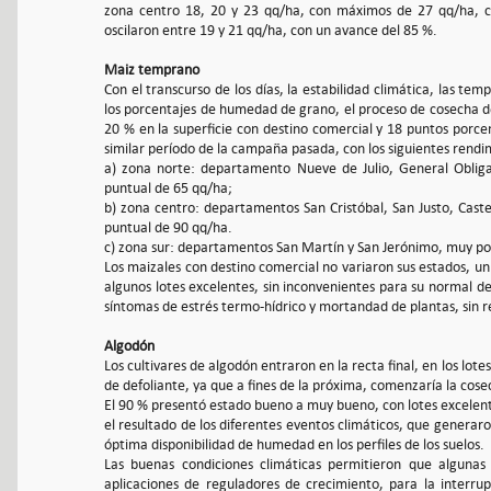
zona centro 18, 20 y 23 qq/ha, con máximos de 27 qq/ha, con
oscilaron entre 19 y 21 qq/ha, con un avance del 85 %.
Maiz temprano
Con el transcurso de los días, la estabilidad climática, las te
los porcentajes de humedad de grano, el proceso de cosecha d
20 % en la superficie con destino comercial y 18 puntos porc
similar período de la campaña pasada, con los siguientes rend
a) zona norte: departamento Nueve de Julio, General Obliga
puntual de 65 qq/ha;
b) zona centro: departamentos San Cristóbal, San Justo, Castel
puntual de 90 qq/ha.
c) zona sur: departamentos San Martín y San Jerónimo, muy poc
Los maizales con destino comercial no variaron sus estados, u
algunos lotes excelentes, sin inconvenientes para su normal d
síntomas de estrés termo-hídrico y mortandad de plantas, sin 
Algodón
Los cultivares de algodón entraron en la recta final, en los l
de defoliante, ya que a fines de la próxima, comenzaría la cose
El 90 % presentó estado bueno a muy bueno, con lotes excelente
el resultado de los diferentes eventos climáticos, que genera
óptima disponibilidad de humedad en los perfiles de los suelos.
Las buenas condiciones climáticas permitieron que algunas
aplicaciones de reguladores de crecimiento, para la interrup