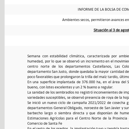
INFORME DE LA BOLSA DE COM
Ambientes secos, permitieron avances en 
Situación al 3 de ago
Semana con estabilidad climática, caracterizada por ambi
humedad, por lo que se observó un incremento en el movimient
centro norte de los departamentos Castellanos, Las Colo
departamento San Justo, donde quedaba la mayor cantidad de l
poco favorables que prolongaron la trilla del maíz tardío, últ
En una superficie implantada de 376.000 ha, en el área del 
bueno, con lotes excelentes y un 2 % bueno a regular.
La sanidad de los sembradíos no registró inconvenientes de imp
variedades susceptibles, se observó presencia de roya de la hoj
Se inició un nuevo ciclo de campaña 2021/2022 de cosecha gru
departamentos General Obligado, noroeste de San Javier y sur
barbecho largo o siembra directa y que disponían de hume
Estimaciones Agrícolas para el Centro Norte de la Provincia
Comercio de Santa Fe
En el resto de los predios, la implantación tuvo y tendría ha