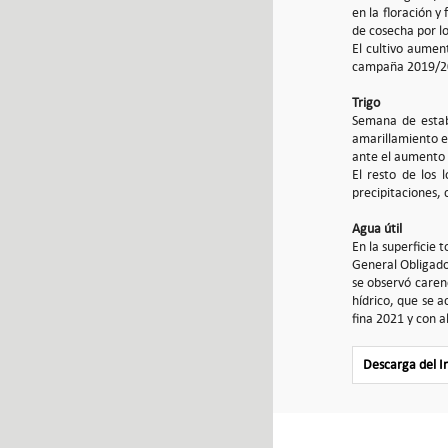
en la floración y
de cosecha por l
El cultivo aumen
campaña 2019/2
Trigo
Semana de estabi
amarillamiento en
ante el aumento
El resto de los
precipitaciones,
Agua útil
En la superficie 
General Obligado,
se observó carenc
hídrico, que se 
fina 2021 y con a
Descarga del 