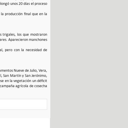
rolongó unos 20 días el proceso
a producción final que en la
s trigales, los que mostraron
tivares. Aparecieron manchones
al, pero con la necesidad de
rtamentos Nueve de Julio, Vera,
al, San Martín y San Jerónimo,
se en la vegetación un déficit
a campaña agrícola de cosecha