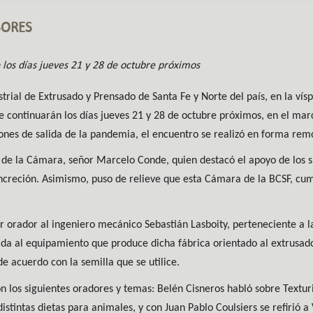
SORES
 los días jueves 21 y 28 de octubre próximos
rial de Extrusado y Prensado de Santa Fe y Norte del país, en la vís
ue continuarán los días jueves 21 y 28 de octubre próximos, en el ma
iones de salida de la pandemia, el encuentro se realizó en forma rem
e de la Cámara, señor Marcelo Conde, quien destacó el apoyo de los s
creción. Asimismo, puso de relieve que esta Cámara de la BCSF, cum
er orador al ingeniero mecánico Sebastián Lasboity, perteneciente a 
rida al equipamiento que produce dicha fábrica orientado al extrusad
de acuerdo con la semilla que se utilice.
n los siguientes oradores y temas: Belén Cisneros habló sobre Texturi
distintas dietas para animales, y con Juan Pablo Coulsiers se refirió 