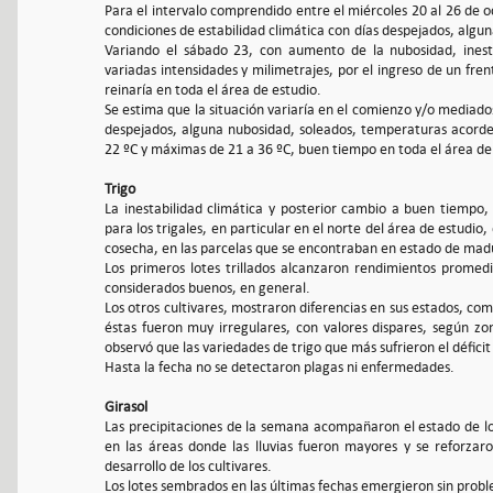
Para el intervalo comprendido entre el miércoles 20 al 26 de oc
condiciones de estabilidad climática con días despejados, algun
Variando el sábado 23, con aumento de la nubosidad, inestab
variadas intensidades y milimetrajes, por el ingreso de un fre
reinaría en toda el área de estudio.
Se estima que la situación variaría en el comienzo y/o mediado
despejados, alguna nubosidad, soleados, temperaturas acordes
22 ºC y máximas de 21 a 36 ºC, buen tiempo en toda el área de e
Trigo
La inestabilidad climática y posterior cambio a buen tiempo, 
para los trigales, en particular en el norte del área de estu
cosecha, en las parcelas que se encontraban en estado de madur
Los primeros lotes trillados alcanzaron rendimientos promed
considerados buenos, en general.
Los otros cultivares, mostraron diferencias en sus estados, com
éstas fueron muy irregulares, con valores dispares, según z
observó que las variedades de trigo que más sufrieron el déficit 
Hasta la fecha no se detectaron plagas ni enfermedades.
Girasol
Las precipitaciones de la semana acompañaron el estado de los 
en las áreas donde las lluvias fueron mayores y se reforza
desarrollo de los cultivares.
Los lotes sembrados en las últimas fechas emergieron sin pro