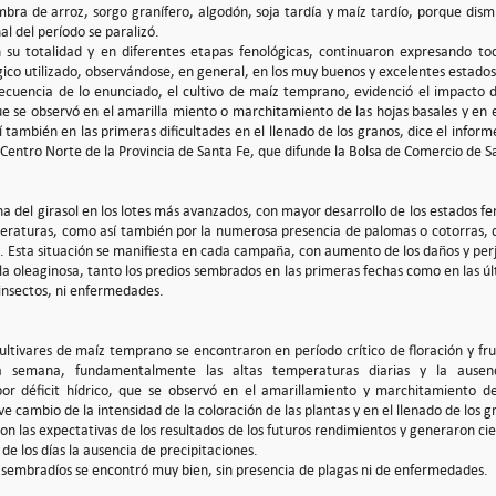
mbra de arroz, sorgo granífero, algodón, soja tardía y maíz tardío, porque di
al del período se paralizó.
n su totalidad y en diferentes etapas fenológicas, continuaron expresando to
ico utilizado, observándose, en general, en los muy buenos y excelentes estados
cuencia de lo enunciado, el cultivo de maíz temprano, evidenció el impacto d
que se observó en el amarilla miento o marchitamiento de las hojas basales y en 
 también en las primeras dificultades en el llenado de los granos, dice el infor
 Centro Norte de la Provincia de Santa Fe, que difunde la Bolsa de Comercio de S
cha del girasol en los lotes más avanzados, con mayor desarrollo de los estados 
peraturas, como así también por la numerosa presencia de palomas o cotorras, q
s. Esta situación se manifiesta en cada campaña, con aumento de los daños y perj
 la oleaginosa, tanto los predios sembrados en las primeras fechas como en las 
 insectos, ni enfermedades.
ultivares de maíz temprano se encontraron en período crítico de floración y fruc
a semana, fundamentalmente las altas temperaturas diarias y la ausenci
or déficit hídrico, que se observó en el amarillamiento y marchitamiento de
ve cambio de la intensidad de la coloración de las plantas y en el llenado de los g
ron las expectativas de los resultados de los futuros rendimientos y generaron ci
 de los días la ausencia de precipitaciones.
s sembradíos se encontró muy bien, sin presencia de plagas ni de enfermedades.