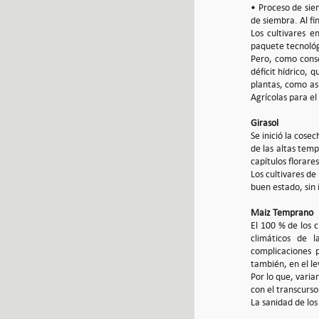
• Proceso de sie
de siembra. Al fin
Los cultivares e
paquete tecnológ
Pero, como conse
déficit hídrico, 
plantas, como así
Agrícolas para el
Girasol
Se inició la cose
de las altas tem
capítulos florare
Los cultivares de
buen estado, sin
Maiz Temprano
El 100 % de los c
climáticos de l
complicaciones p
también, en el le
Por lo que, varia
con el transcurso
La sanidad de lo