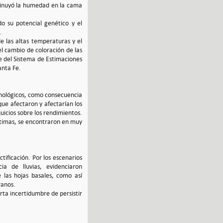
sminuyó la humedad en la cama
do su potencial genético y el
.
e las altas temperaturas y el
el cambio de coloración de las
me del Sistema de Estimaciones
anta Fe.
fenológicos, como consecuencia
ue afectaron y afectarían los
uicios sobre los rendimientos.
últimas, se encontraron en muy
tificación. Por los escenarios
a de lluvias, evidenciaron
 las hojas basales, como así
ranos.
erta incertidumbre de persistir