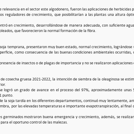
e relevancia en el sector este algodonero, fueron las aplicaciones de herbicidas 
los reguladores de crecimiento, que posibilitarían a las plantas una altura óp
ontró en crecimiento, desarrollándose de manera adecuada, con suficiente agua ú
 soleados, que favorecieron la normal formación de la fibra.
e soja temprana, presentaron muy buen estado, normal crecimiento, lográndose
perficie, como consecuencia de las buenas condiciones ambientales ocurridas, 
presencia de insectos o de plagas de importancia y no se realizaron aplicaciones 
de cosecha gruesa 2021-2022, la intención de siembra de la oleaginosa se estim
ior.
 se logró un grado de avance en el proceso del 97%, aproximadamente unas 
1 punto.
de la soja tardía en los diferentes departamentos, continuó muy lentamente, ant
mbra, por las elevadas temperaturas e importante evapotranspiración, al final d
es germinados mostraron buena emergencia y crecimiento, además, se realizaro
para el oportuno control de las malezas.