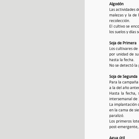
Algodón
Las actividades d
malezas y la de 
recolección.
El cultivo se enc
los suelos y días
Soja de Primera
Los cultivares d
por unidad de su
hasta la fecha.
No se detectó la 
Soja de Segunda
Para la campaña 
a la del año anter
Hasta la fecha,
intersemanal de 
La implantación 
en la cama de sie
paralizó.
Los primeros lot
post-emergente, 
Agua útil