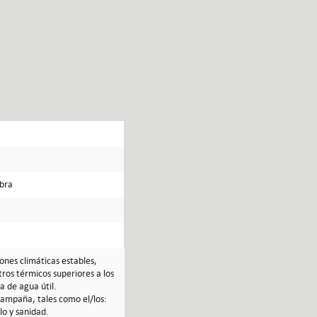
mbra
ones climáticas estables,
ros térmicos superiores a los
a de agua útil.
campaña, tales como el/los:
lo y sanidad.