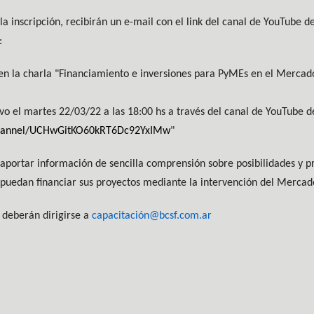
la inscripción, recibirán un e-mail con el link del canal de YouTube 
o:
 en la charla "Financiamiento e inversiones para PyMEs en el Mercado
ivo el martes 22/03/22 a las 18:00 hs a través del canal de YouTube 
channel/UCHwGitKO60kRT6Dc92YxIMw
"
s aportar información de sencilla comprensión sobre posibilidades y 
uedan financiar sus proyectos mediante la intervención del Mercado
, deberán dirigirse a
capacitación@bcsf.com.ar