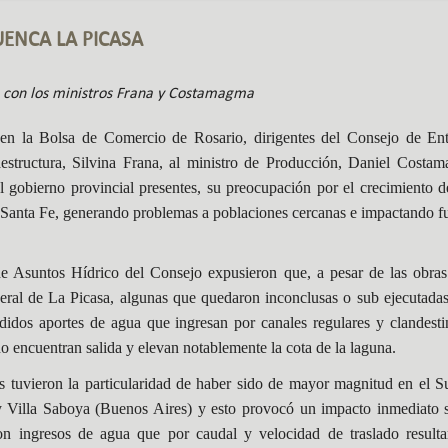
UENCA LA PICASA
ó con los ministros Frana y Costamagma
en la Bolsa de Comercio de Rosario, dirigentes del Consejo de En
aestructura, Silvina Frana, al ministro de Producción, Daniel Costa
l gobierno provincial presentes, su preocupación por el crecimiento 
 Santa Fe, generando problemas a poblaciones cercanas e impactando f
Asuntos Hídrico del Consejo expusieron que, a pesar de las obras 
deral de La Picasa, algunas que quedaron inconclusas o sub ejecutadas
didos aportes de agua que ingresan por canales regulares y clandest
 encuentran salida y elevan notablemente la cota de la laguna.
as tuvieron la particularidad de haber sido de mayor magnitud en el Su
Villa Saboya (Buenos Aires) y esto provocó un impacto inmediato s
on ingresos de agua que por caudal y velocidad de traslado resulta