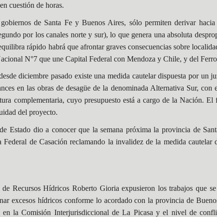
en cuestión de horas.
 gobiernos de Santa Fe y Buenos Aires, sólo permiten derivar hacia
gundo por los canales norte y sur), lo que genera una absoluta
despro
 equilibra rápido habrá que afrontar graves consecuencias sobre localid
Nacional N°7 que une Capital Federal con Mendoza y Chile, y del Ferro
e desde diciembre pasado existe una medida cautelar dispuesta por un ju
ces en las obras de desagüe de la denominada Alternativa Sur, con el
tura complementaria, cuyo presupuesto está a cargo de la Nación. El 
nuidad del proyecto.
al de Estado dio a conocer que la semana próxima la provincia de San
a Federal de Casación reclamando la invalidez de la medida cautelar d
o de Recursos Hídricos Roberto Gioria expusieron los trabajos que s
enar excesos hídricos conforme lo acordado con la provincia de Bueno
 en la Comisión Interjurisdiccional de La Picasa y el nivel de confl