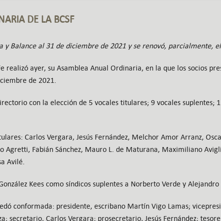
ARIA DE LA BCSF
y Balance al 31 de diciembre de 2021 y se renovó, parcialmente, el D
e realizó ayer, su Asamblea Anual Ordinaria, en la que los socios p
diciembre de 2021.
rectorio con la elección de 5 vocales titulares; 9 vocales suplentes; 1 
tulares: Carlos Vergara, Jesús Fernández, Melchor Amor Arranz, Osca
 Agretti, Fabián Sánchez, Mauro L. de Maturana, Maximiliano Avigli
a Avilé.
 González Kees como síndicos suplentes a Norberto Verde y Alejandro 
edó conformada: presidente, escribano Martín Vigo Lamas; vicepresi
a; secretario, Carlos Vergara; prosecretario, Jesús Fernández; tesore