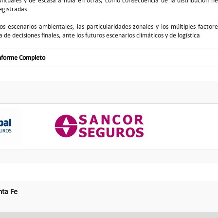
untuales y de escasa a nula en otras, como consecuencia de la distribución he
egistradas.
os escenarios ambientales, las particularidades zonales y los múltiples factor
 de decisiones finales, ante los futuros escenarios climáticos y de logística
Informe Completo
nta Fe