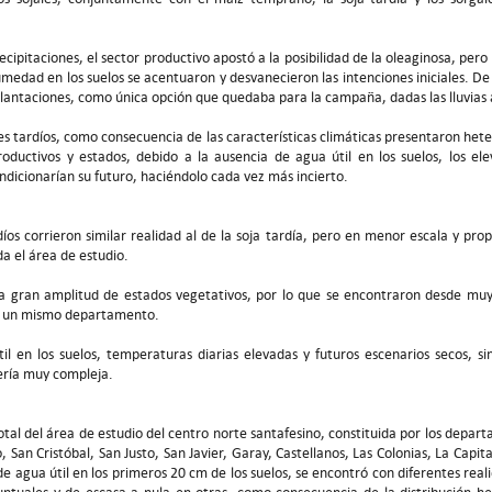
ecipitaciones, el sector productivo apostó a la posibilidad de la oleaginosa, pero 
medad en los suelos se acentuaron y desvanecieron las intenciones iniciales. De
plantaciones, como única opción que quedaba para la campaña, dadas las lluvias 
res tardíos, como consecuencia de las características climáticas presentaron het
roductivos y estados, debido a la ausencia de agua útil en los suelos, los el
ndicionarían su futuro, haciéndolo cada vez más incierto.
íos corrieron similar realidad al de la soja tardía, pero en menor escala y prop
a el área de estudio.
a gran amplitud de estados vegetativos, por lo que se encontraron desde muy
en un mismo departamento.
til en los suelos, temperaturas diarias elevadas y futuros escenarios secos, si
sería muy compleja.
total del área de estudio del centro norte santafesino, constituida por los depar
 San Cristóbal, San Justo, San Javier, Garay, Castellanos, Las Colonias, La Capit
 de agua útil en los primeros 20 cm de los suelos, se encontró con diferentes rea