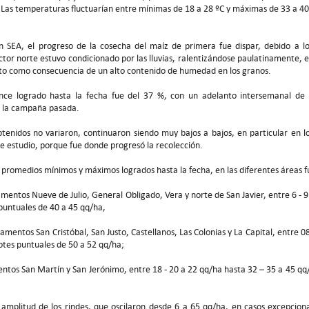
. Las temperaturas fluctuarían entre mínimas de 18 a 28 ºC y máximas de 33 a 40
n SEA, el progreso de la cosecha del maíz de primera fue dispar, debido a lo
tor norte estuvo condicionado por las lluvias, ralentizándose paulatinamente, e
nto como consecuencia de un alto contenido de humedad en los granos.
nce logrado hasta la fecha fue del 37 %, con un adelanto intersemanal de 
 la campaña pasada.
btenidos no variaron, continuaron siendo muy bajos a bajos, en particular en 
de estudio, porque fue donde progresó la recolección.
 promedios mínimos y máximos logrados hasta la fecha, en las diferentes áreas f
mentos Nueve de Julio, General Obligado, Vera y norte de San Javier, entre 6 - 9
 puntuales de 40 a 45 qq/ha,
amentos San Cristóbal, San Justo, Castellanos, Las Colonias y La Capital, entre 0
otes puntuales de 50 a 52 qq/ha;
entos San Martín y San Jerónimo, entre 18 - 20 a 22 qq/ha hasta 32 – 35 a 45 qq
a amplitud de los rindes, que oscilaron desde 6 a 65 qq/ha, en casos excepcion