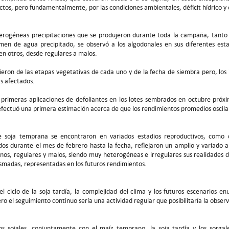
ctos, pero fundamentalmente, por las condiciones ambientales, déficit hídrico y 
erogéneas precipitaciones que se produjeron durante toda la campaña, tanto e
men de agua precipitado, se observó a los algodonales en sus diferentes es
y en otros, desde regulares a malos.
eron de las etapas vegetativas de cada uno y de la fecha de siembra pero, l
ás afectados.
s primeras aplicaciones de defoliantes en los lotes sembrados en octubre próx
 efectuó una primera estimación acerca de que los rendimientos promedios oscila
de soja temprana se encontraron en variados estadios reproductivos, como 
idos durante el mes de febrero hasta la fecha, reflejaron un amplio y variado 
os, regulares y malos, siendo muy heterogéneas e irregulares sus realidades dur
asmadas, representadas en los futuros rendimientos.
del ciclo de la soja tardía, la complejidad del clima y los futuros escenarios 
ro el seguimiento continuo sería una actividad regular que posibilitaría la obs
os sojales, conjuntamente con el maíz temprano, la soja tardía y los sorgal