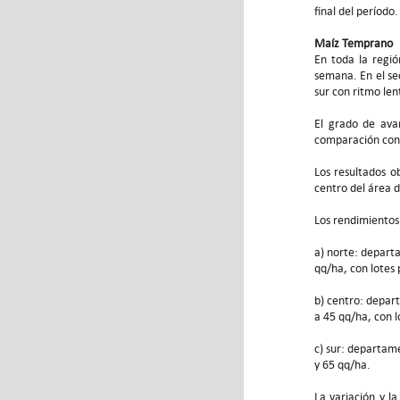
final del período
Maíz Temprano
En toda la regió
semana. En el sec
sur con ritmo le
El grado de ava
comparación con
Los resultados o
centro del área 
Los rendimientos
a) norte: departa
qq/ha, con lotes
b) centro: depart
a 45 qq/ha, con l
c) sur: departam
y 65 qq/ha.
La variación y l