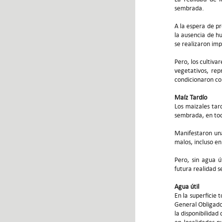
sembrada.
A la espera de pr
la ausencia de hu
se realizaron im
Pero, los cultiva
vegetativos, rep
condicionaron co
Maíz Tardío
Los maizales tard
sembrada, en tod
Manifestaron un
malos, incluso 
Pero, sin agua ú
futura realidad 
Agua útil
En la superficie 
General Obligado,
la disponibilidad