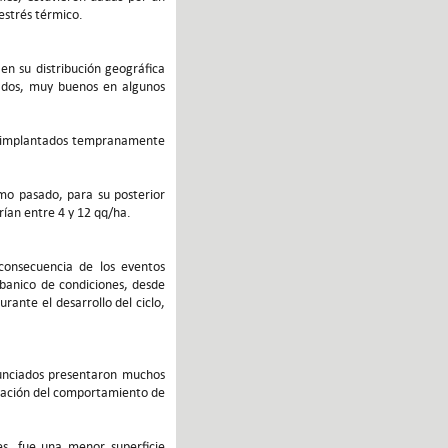
estrés térmico.
n su distribución geográfica
tados, muy buenos en algunos
os implantados tempranamente
imo pasado, para su posterior
rían entre 4 y 12 qq/ha.
consecuencia de los eventos
abanico de condiciones, desde
ante el desarrollo del ciclo,
enunciados presentaron muchos
ervación del comportamiento de
es, fue una menor superficie