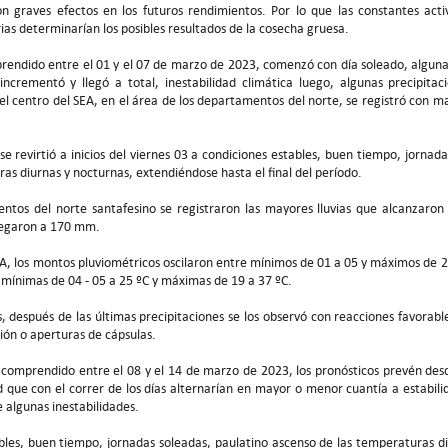
con graves efectos en los futuros rendimientos. Por lo que las constantes act
ias determinarían los posibles resultados de la cosecha gruesa.
prendido entre el 01 y el 07 de marzo de 2023, comenzó con día soleado, alguna
incrementó y llegó a total, inestabilidad climática luego, algunas precipitac
el centro del SEA, en el área de los departamentos del norte, se registró con ma
se revirtió a inicios del viernes 03 a condiciones estables, buen tiempo, jornad
as diurnas y nocturnas, extendiéndose hasta el final del período.
ntos del norte santafesino se registraron las mayores lluvias que alcanzaro
legaron a 170 mm.
SEA, los montos pluviométricos oscilaron entre mínimos de 01 a 05 y máximos de
 mínimas de 04 - 05 a 25 ºC y máximas de 19 a 37 ºC.
, después de las últimas precipitaciones se los observó con reacciones favorable
ión o aperturas de cápsulas.
o comprendido entre el 08 y el 14 de marzo de 2023, los pronósticos prevén des
 que con el correr de los días alternarían en mayor o menor cuantía a estabilid
 algunas inestabilidades.
bles, buen tiempo, jornadas soleadas, paulatino ascenso de las temperaturas di