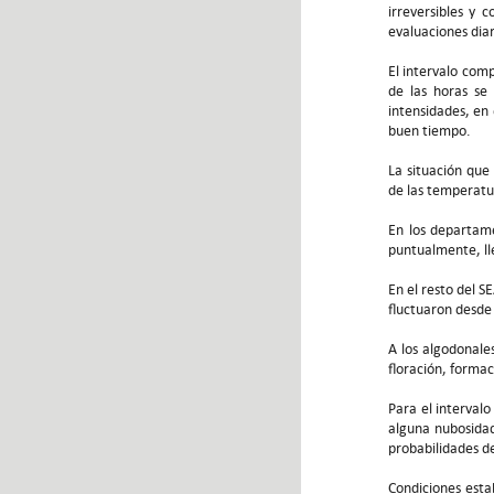
irreversibles y 
evaluaciones diar
El intervalo com
de las horas se 
intensidades, en 
buen tiempo.
La situación que 
de las temperatur
En los departame
puntualmente, l
En el resto del 
fluctuaron desde
A los algodonales
floración, formac
Para el interval
alguna nubosidad
probabilidades de
Condiciones esta