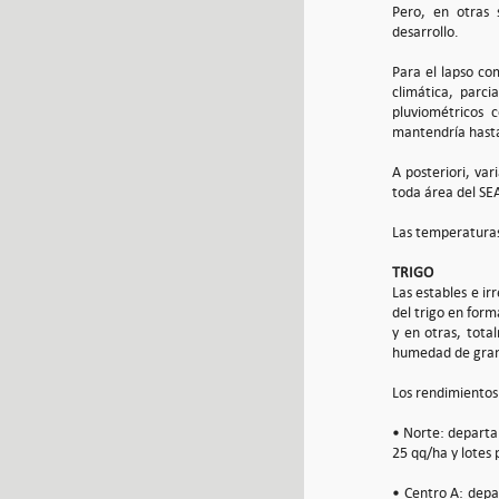
Pero, en otras 
desarrollo.
Para el lapso co
climática, parci
pluviométricos 
mantendría hasta
A posteriori, va
toda área del SEA
Las temperaturas
TRIGO
Las estables e i
del trigo en for
y en otras, tota
humedad de gra
Los rendimientos
• Norte: departa
25 qq/ha y lotes
• Centro A: depa