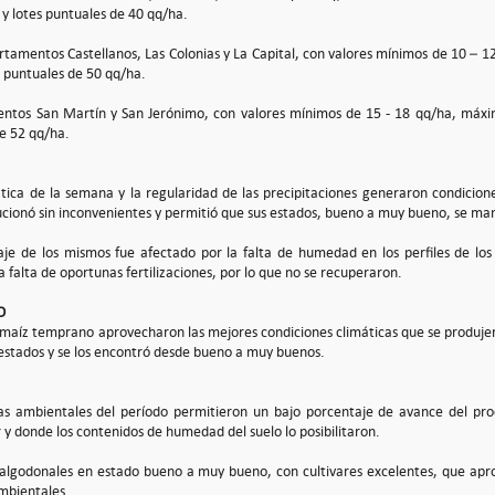
 y lotes puntuales de 40 qq/ha.
rtamentos Castellanos, Las Colonias y La Capital, con valores mínimos de 10 – 1
s puntuales de 50 qq/ha.
ntos San Martín y San Jerónimo, con valores mínimos de 15 - 18 qq/ha, máxim
de 52 qq/ha.
ática de la semana y la regularidad de las precipitaciones generaron condicione
lucionó sin inconvenientes y permitió que sus estados, bueno a muy bueno, se m
je de los mismos fue afectado por la falta de humedad en los perfiles de los su
a falta de oportunas fertilizaciones, por lo que no se recuperaron.
O
e maíz temprano aprovecharon las mejores condiciones climáticas que se produjer
estados y se los encontró desde bueno a muy buenos.
cas ambientales del período permitieron un bajo porcentaje de avance del pr
 y donde los contenidos de humedad del suelo lo posibilitaron.
 algodonales en estado bueno a muy bueno, con cultivares excelentes, que apr
ambientales.