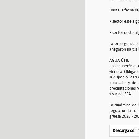
Hasta la fecha se
• sector este alg
• sector oeste al
La emergencia de
anegaron parcialm
AGUA ÚTIL
En la superficie 
General Obligado,
la disponibilidad
puntuales y de 
precipitaciones 
y sur del SEA.
La dinámica de l
regularon la tom
gruesa 2023 - 20
Descarga del 