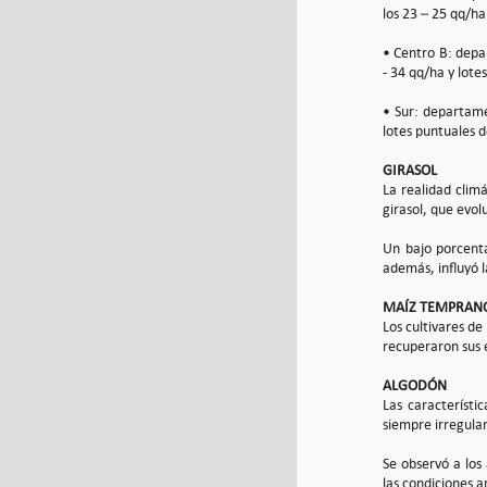
los 23 – 25 qq/ha
• Centro B: depa
- 34 qq/ha y lote
• Sur: departame
lotes puntuales 
GIRASOL
La realidad clim
girasol, que evo
Un bajo porcenta
además, influyó l
MAÍZ TEMPRAN
Los cultivares d
recuperaron sus 
ALGODÓN
Las característi
siempre irregular
Se observó a los
las condiciones 