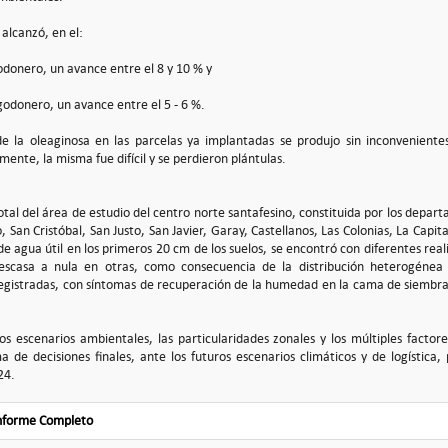
 alcanzó, en el:
odonero, un avance entre el 8 y 10 % y
godonero, un avance entre el 5 - 6 %.
 la oleaginosa en las parcelas ya implantadas se produjo sin inconvenientes
ente, la misma fue difícil y se perdieron plántulas.
total del área de estudio del centro norte santafesino, constituida por los depar
 San Cristóbal, San Justo, San Javier, Garay, Castellanos, Las Colonias, La Capit
 de agua útil en los primeros 20 cm de los suelos, se encontró con diferentes rea
escasa a nula en otras, como consecuencia de la distribución heterogénea 
registradas, con síntomas de recuperación de la humedad en la cama de siembra
os escenarios ambientales, las particularidades zonales y los múltiples factor
a de decisiones finales, ante los futuros escenarios climáticos y de logístic
24.
Informe Completo