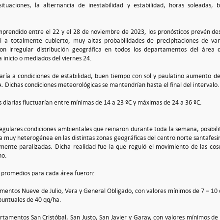
situaciones, la alternancia de inestabilidad y estabilidad, horas soleadas,
mprendido entre el 22 y el 28 de noviembre de 2023, los pronósticos prevén de
al a totalmente cubierto, muy altas probabilidades de precipitaciones de va
con irregular distribución geográfica en todos los departamentos del área 
 inicio o mediados del viernes 24.
riaría a condiciones de estabilidad, buen tiempo con sol y paulatino aumento de
. Dichas condiciones meteorológicas se mantendrían hasta el final del intervalo.
 diarias fluctuarían entre mínimas de 14 a 23 ºC y máximas de 24 a 36 ºC.
rregulares condiciones ambientales que reinaron durante toda la semana, posibil
ma muy heterogénea en las distintas zonas geográficas del centro norte santafes
lmente paralizadas. Dicha realidad fue la que reguló el movimiento de las cos
no.
 promedios para cada área fueron:
mentos Nueve de Julio, Vera y General Obligado, con valores mínimos de 7 – 10 
 puntuales de 40 qq/ha.
rtamentos San Cristóbal, San Justo, San Javier y Garay, con valores mínimos de