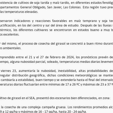
existencia de cultivos de soja tardía y maíz tardío, en diferentes estados fenoló
departamentos General Obligado, San Javier, Las Colonias. Esta región tuvo pre
 las temperaturas elevadas.
servaron indicadores y reacciones favorables en maíz temprano y soja te
uctificación, en los del centro y sur del área de estudio. Después de las lluvias
y térmico, los diferentes cultivares se encontraron en estados bueno a muy
os excelentes.
ur del mismo, el proceso de cosecha del girasol se concretó a buen ritmo duran
nes ambientales.
mprendido entre el 21 y el 27 de febrero de 2024, los pronósticos prevén de
tiempo, alguna nubosidad parcial, soleado, temperaturas medias diarias levemen
viernes 23, aumentaría la nubosidad, inestabilidad, altas probabilidades de
rregular distribución geográfica, dichas condiciones meteorológicas se mant
cambiaría a estabilidad, buen tiempo y se extendería hasta el final del interva
peraturas diarias fluctuarían entre mínimas de 17 a 26 ºC y máximas de 23 a 37 º
ultivo de girasol en el SEA, presentó dos escenarios bien diferenciados, en zona:
zó la cosecha de una compleja campaña gruesa. Los rendimientos promedios al
09 a 12 qq/ha y máximos de 16 - 17 qq/ha, hasta 20 - 24 qq/ha.