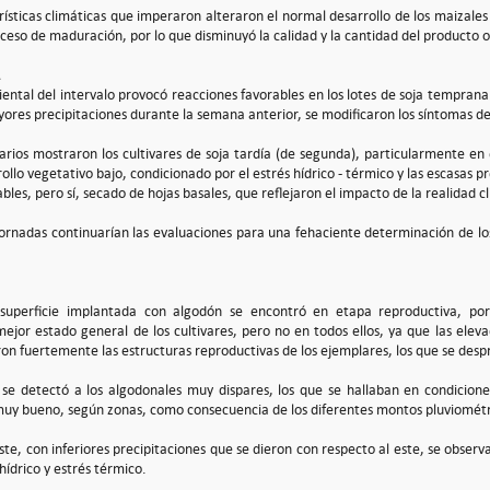
rísticas climáticas que imperaron alteraron el normal desarrollo de los maizale
ceso de maduración, por lo que disminuyó la calidad y la cantidad del producto 
iental del intervalo provocó reacciones favorables en los lotes de soja tempran
ores precipitaciones durante la semana anterior, se modificaron los síntomas de 
arios mostraron los cultivares de soja tardía (de segunda), particularmente en 
ollo vegetativo bajo, condicionado por el estrés hídrico - térmico y las escasas 
bles, pero sí, secado de hojas basales, que reflejaron el impacto de la realidad c
jornadas continuarían las evaluaciones para una fehaciente determinación de l
superficie implantada con algodón se encontró en etapa reproductiva, por l
 mejor estado general de los cultivares, pero no en todos ellos, ya que las ele
n fuertemente las estructuras reproductivas de los ejemplares, los que se desp
 se detectó a los algodonales muy dispares, los que se hallaban en condicion
uy bueno, según zonas, como consecuencia de los diferentes montos pluviométrico
ste, con inferiores precipitaciones que se dieron con respecto al este, se observ
 hídrico y estrés térmico.