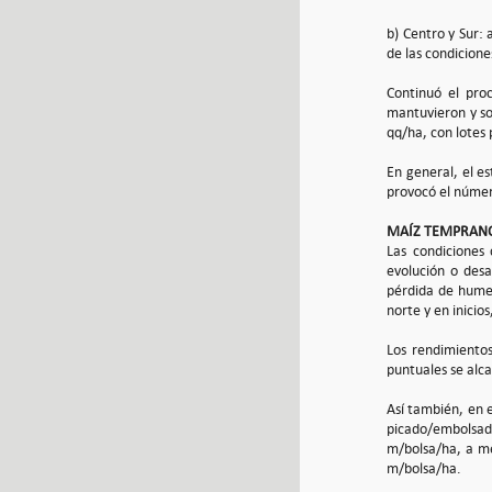
b) Centro y Sur: 
de las condicione
Continuó el pro
mantuvieron y so
qq/ha, con lotes
En general, el e
provocó el númer
MAÍZ TEMPRAN
Las condiciones 
evolución o desa
pérdida de humed
norte y en inicios
Los rendimiento
puntuales se alc
Así también, en e
picado/embolsad
m/bolsa/ha, a m
m/bolsa/ha.