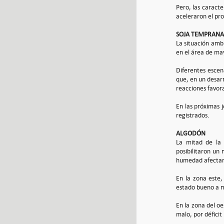
Pero, las caracte
aceleraron el pro
SOJA TEMPRANA
La situación amb
en el área de may
Diferentes escen
que, en un desarr
reacciones favora
En las próximas 
registrados.
ALGODÓN
La mitad de la 
posibilitaron un
humedad afectaro
En la zona este,
estado bueno a m
En la zona del oe
malo, por déficit