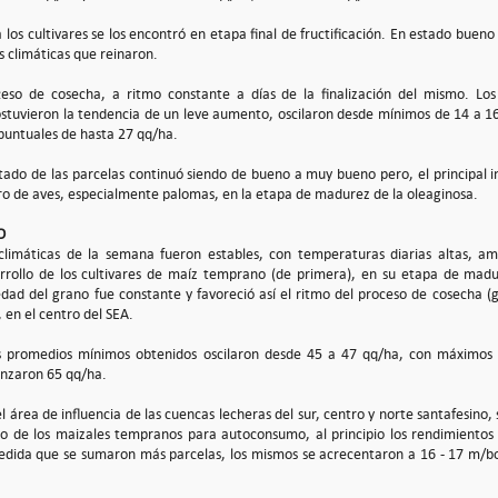
a los cultivares se los encontró en etapa final de fructificación. En estado bu
s climáticas que reinaron.
ceso de cosecha, a ritmo constante a días de la finalización del mismo. Lo
stuvieron la tendencia de un leve aumento, oscilaron desde mínimos de 14 a 1
 puntuales de hasta 27 qq/ha.
stado de las parcelas continuó siendo de bueno a muy bueno pero, el principal
o de aves, especialmente palomas, en la etapa de madurez de la oleaginosa.
O
climáticas de la semana fueron estables, con temperaturas diarias altas, am
rrollo de los cultivares de maíz temprano (de primera), en su etapa de madure
ad del grano fue constante y favoreció así el ritmo del proceso de cosecha (g
, en el centro del SEA.
s promedios mínimos obtenidos oscilaron desde 45 a 47 qq/ha, con máximos 
anzaron 65 qq/ha.
l área de influencia de las cuencas lecheras del sur, centro y norte santafesino, 
o de los maizales tempranos para autoconsumo, al principio los rendimientos
edida que se sumaron más parcelas, los mismos se acrecentaron a 16 - 17 m/b