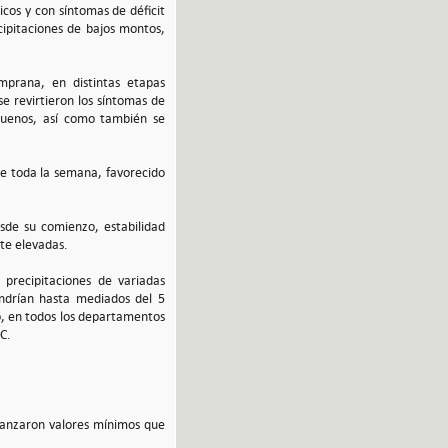
gicos y con síntomas de déficit
cipitaciones de bajos montos,
mprana, en distintas etapas
 se revirtieron los síntomas de
 buenos, así como también se
te toda la semana, favorecido
sde su comienzo, estabilidad
te elevadas.
 precipitaciones de variadas
endrían hasta mediados del 5
lo, en todos los departamentos
C.
canzaron valores mínimos que