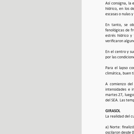
Así consigna, la 
hídrico, en los 
escasas o nulas y
En tanto, se ob
fenológicas de fr
estrés hídrico 
verificaron algun
En el centro y s
por las condicio
Para el lapso co
climática, buen 
A comienzo del 
intensidades e i
martes 27, luego 
del SEA. Las tem
GIRASOL
La realidad del c
a) Norte: finali
oscilaron desde 