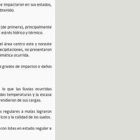
s e impactaron en sus estados,
obtenido.
a (de primera), principalmente
estrés hídrico y térmico.
el área centro este y noreste
precipitaciones, no presentaron
limática ocurrida.
os grados de impactos o daños
o que las lluvias ocurridas
vadas temperaturas y la escasa
rendieron de sus cargas.
es regulares a malas lograron
s y la calidad de los suelos.
aron lotes en estado regular a