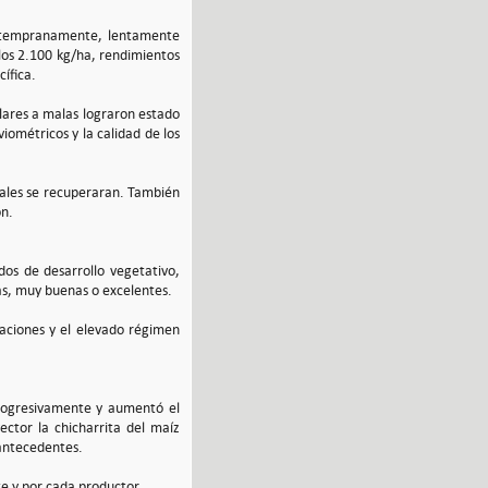
s tempranamente, lentamente
los 2.100 kg/ha, rendimientos
ífica.
ulares a malas lograron estado
ométricos y la calidad de los
onales se recuperaran. También
ón.
dos de desarrollo vegetativo,
enas, muy buenas o excelentes.
taciones y el elevado régimen
progresivamente y aumentó el
ector la chicharrita del maíz
 antecedentes.
ote y por cada productor.