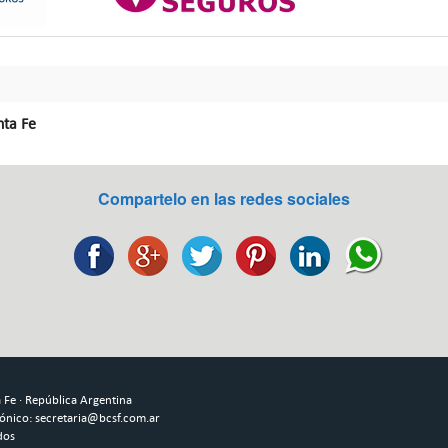
nta Fe
Compartelo en las redes sociales
Fe · República Argentina
rónico: secretaria@bcsf.com.ar
dos