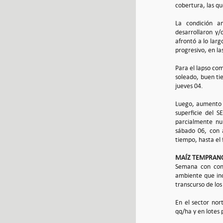
cobertura, las qu
La condición am
desarrollaron y/
afrontó a lo larg
progresivo, en la
Para el lapso com
soleado, buen ti
jueves 04.
Luego, aumento d
superficie del S
parcialmente nu
sábado 06, con a
tiempo, hasta el 
MAÍZ TEMPRAN
Semana con cond
ambiente que inc
transcurso de los
En el sector no
qq/ha y en lotes