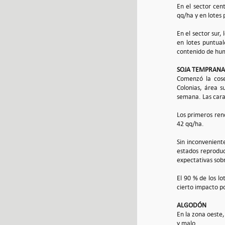
En el sector ce
qq/ha y en lotes
En el sector sur
en lotes puntua
contenido de hum
SOJA TEMPRANA
Comenzó la cose
Colonias, área s
semana. Las carac
Los primeros ren
42 qq/ha.
Sin inconveniente
estados reproduc
expectativas sobr
El 90 % de los l
cierto impacto po
ALGODÓN
En la zona oeste,
y malo.