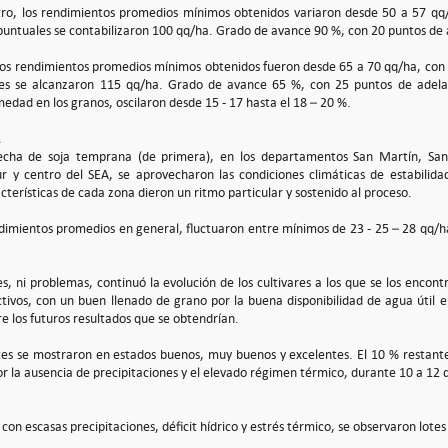
ntro, los rendimientos promedios mínimos obtenidos variaron desde 50 a 57 q
 puntuales se contabilizaron 100 qq/ha. Grado de avance 90 %, con 20 puntos de
, los rendimientos promedios mínimos obtenidos fueron desde 65 a 70 qq/ha, co
les se alcanzaron 115 qq/ha. Grado de avance 65 %, con 25 puntos de adelan
edad en los granos, oscilaron desde 15 - 17 hasta el 18 – 20 %.
cha de soja temprana (de primera), en los departamentos San Martín, San 
ur y centro del SEA, se aprovecharon las condiciones climáticas de estabilida
terísticas de cada zona dieron un ritmo particular y sostenido al proceso.
dimientos promedios en general, fluctuaron entre mínimos de 23 - 25 – 28 qq/h
s, ni problemas, continuó la evolución de los cultivares a los que se los encontr
tivos, con un buen llenado de grano por la buena disponibilidad de agua útil en
e los futuros resultados que se obtendrían.
otes se mostraron en estados buenos, muy buenos y excelentes. El 10 % restante
r la ausencia de precipitaciones y el elevado régimen térmico, durante 10 a 12 día
 con escasas precipitaciones, déficit hídrico y estrés térmico, se observaron lot