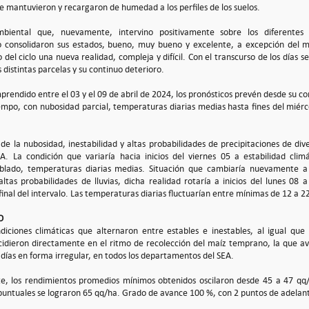
e mantuvieron y recargaron de humedad a los perfiles de los suelos.
biental que, nuevamente, intervino positivamente sobre los diferentes 
o consolidaron sus estados, bueno, muy bueno y excelente, a excepción del m
o del ciclo una nueva realidad, compleja y difícil. Con el transcurso de los días s
s distintas parcelas y su continuo deterioro.
prendido entre el 03 y el 09 de abril de 2024, los pronósticos prevén desde su co
empo, con nubosidad parcial, temperaturas diarias medias hasta fines del miérco
e la nubosidad, inestabilidad y altas probabilidades de precipitaciones de dive
EA. La condición que variaría hacia inicios del viernes 05 a estabilidad cli
blado, temperaturas diarias medias. Situación que cambiaría nuevamente a i
ltas probabilidades de lluvias, dicha realidad rotaría a inicios del lunes 08 a
final del intervalo. Las temperaturas diarias fluctuarían entre mínimas de 12 a 
O
iciones climáticas que alternaron entre estables e inestables, al igual qu
idieron directamente en el ritmo de recolección del maíz temprano, la que a
 días en forma irregular, en todos los departamentos del SEA.
rte, los rendimientos promedios mínimos obtenidos oscilaron desde 45 a 47 q
 puntuales se lograron 65 qq/ha. Grado de avance 100 %, con 2 puntos de adelant