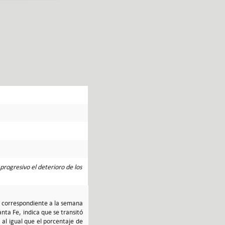
progresivo el deterioro de los
Fe correspondiente a la semana
nta Fe, indica que se transitó
 al igual que el porcentaje de