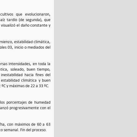
cultivos que evolucionaron,
aíz tardío (de segunda), que
e visualizó el daño constante y
mienzo, estabilidad climática,
les 03, inicio o mediados del
rsas intensidades, en toda la
mática, soleado, buen tiempo,
nestabilidad hacia fines del
 estabilidad climática y buen
22 ºC y máximas de 22 a 33 ºC.
e los porcentajes de humedad
vanzó progresivamente con el
q/ha, con máximos de 60 a 63
o semanal. Fin del proceso.