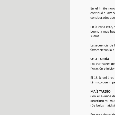
En el límite no
continuó el avan
considerados acep
En la zona este, 
bueno a muy buen
suelos.
La secuencia de l
favorecieron la a
SOJA TARDÍA
Los cultivares d
floración e inici
El 18 % del área
térmico que imper
MAÍZ TARDÍO
Con el avance de
deterioro ya muy
(Dalbulus maidis
Por esta situació