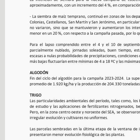
aproximadamente, con un incremento del 4 %, en comparación 
- La siembra de maíz temprano, continuó en zonas de los depa
Colonias, Castellanos, San Martín y San Jerónimo, en particula
no variaron, sino que se mantuvieron y aumentaron los inte
menor en un 20 %, con respecto a la campaña pasada, por lo q
Para el lapso comprendido entre el 4 y el 10 de septiembr
parcialmente nublado, jornadas soleadas, buen tiempo, esta
escasas a nulas probabilidades de precipitaciones, condiciones
más bajas fluctuarían entre mínimas de 4 a 18 ºC y las máximas
ALGODÓN
Fin del ciclo del algodón para la campaña 2023-2024. La sup
promedio de 1.920 kg/ha y la producción de 204.330 toneladas
TRIGO
Las particularidades ambientales del período, tales como, los 
de estudio y las aplicaciones de fertilizantes nitrogenados, be
Pero, en la zona centro oeste y noroeste del SEA, se observaron
irregular evolución y cultivares no uniformes.
Las parcelas sembradas en la última etapa de la ventana de imp
presentaron menor evolución fisiológica de las plantas.