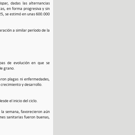
spar, dadas las alternancias
cas, en forma progresiva y sin
25, se estimó en unas 600.000
ración a similar período de la
apas de evolución en que se
 de grano.
aron plagas ni enfermedades,
crecimiento y desarrollo.
de el inicio del ciclo.
 la semana, favorecieron aún
nes sanitarias fueron buenas,