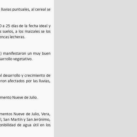
lluvias puntuales, al cereal se
 a 25 días de la fecha ideal y
suelos, a los maizales se los
uencas lecheras.
ra) manifestaron un muy buen
sarrollo vegetativo.
l desarrollo y crecimiento de
on afectados por las lluvias,
amento Nueve de Julio.
tamentos Nueve de Julio, Vera,
al, San Martín y San Jerónimo,
ibilidad de agua útil en los