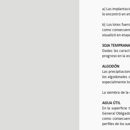
a) Las implantaci
lo encontró en et
b) Los lotes fuer
como consecuenci
visualizó en etap
SOJA TEMPRANA
Dadas las caract
progreso en la es
ALGODÓN
Las precipitacio
los algodonales 
especialmente lo
La siembra de la
AGUA ÚTIL
En la superficie
General Obligado,
como consecuenci
perfiles de los s