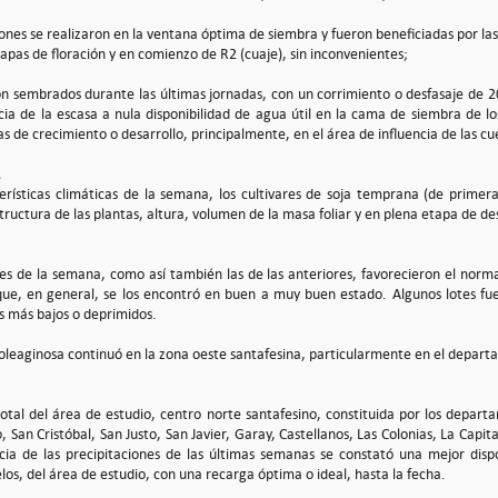
ones se realizaron en la ventana óptima de siembra y fueron beneficiadas por las 
apas de floración y en comienzo de R2 (cuaje), sin inconvenientes;
on sembrados durante las últimas jornadas, con un corrimiento o desfasaje de 20
a de la escasa a nula disponibilidad de agua útil en la cama de siembra de los 
as de crecimiento o desarrollo, principalmente, en el área de influencia de las c
erísticas climáticas de la semana, los cultivares de soja temprana (de prime
tructura de las plantas, altura, volumen de la masa foliar y en plena etapa de de
nes de la semana, como así también las de las anteriores, favorecieron el norma
que, en general, se los encontró en buen a muy buen estado. Algunos lotes fuer
s más bajos o deprimidos.
 oleaginosa continuó en la zona oeste santafesina, particularmente en el depart
 total del área de estudio, centro norte santafesino, constituida por los depar
 San Cristóbal, San Justo, San Javier, Garay, Castellanos, Las Colonias, La Capit
a de las precipitaciones de las últimas semanas se constató una mejor dispon
uelos, del área de estudio, con una recarga óptima o ideal, hasta la fecha.