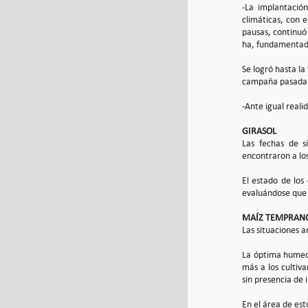
-La implantación
climáticas, con e
pausas, continuó
ha, fundamentada
Se logró hasta l
campaña pasada
-Ante igual reali
GIRASOL
Las fechas de s
encontraron a los
El estado de los
evaluándose que 
MAÍZ TEMPRAN
Las situaciones a
La óptima humeda
más a los cultiv
sin presencia de
En el área de est