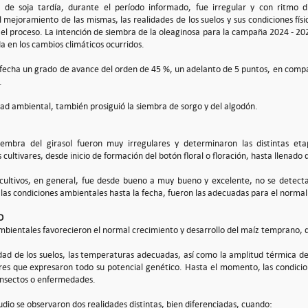
 de soja tardía, durante el período informado, fue irregular y con ritmo di
l mejoramiento de las mismas, las realidades de los suelos y sus condiciones físi
 el proceso. La intención de siembra de la oleaginosa para la campaña 2024 - 20
 en los cambios climáticos ocurridos.
a fecha un grado de avance del orden de 45 %, un adelanto de 5 puntos, en compa
.
dad ambiental, también prosiguió la siembra de sorgo y del algodón.
iembra del girasol fueron muy irregulares y determinaron las distintas et
 cultivares, desde inicio de formación del botón floral o floración, hasta llenado
 cultivos, en general, fue desde bueno a muy bueno y excelente, no se detect
las condiciones ambientales hasta la fecha, fueron las adecuadas para el normal 
O
mbientales favorecieron el normal crecimiento y desarrollo del maíz temprano, des
d de los suelos, las temperaturas adecuadas, así como la amplitud térmica de
ares que expresaron todo su potencial genético. Hasta el momento, las condicio
 insectos o enfermedades.
udio se observaron dos realidades distintas, bien diferenciadas, cuando: