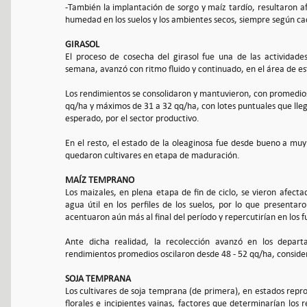
-También la implantación de sorgo y maíz tardío, resultaron af
humedad en los suelos y los ambientes secos, siempre según cad
GIRASOL
El proceso de cosecha del girasol fue una de las actividade
semana, avanzó con ritmo fluido y continuado, en el área de es
Los rendimientos se consolidaron y mantuvieron, con promedio
qq/ha y máximos de 31 a 32 qq/ha, con lotes puntuales que ll
esperado, por el sector productivo.
En el resto, el estado de la oleaginosa fue desde bueno a muy
quedaron cultivares en etapa de maduración.
MAÍZ TEMPRANO
Los maizales, en plena etapa de fin de ciclo, se vieron afecta
agua útil en los perfiles de los suelos, por lo que presentar
acentuaron aún más al final del período y repercutirían en los 
Ante dicha realidad, la recolección avanzó en los depar
rendimientos promedios oscilaron desde 48 - 52 qq/ha, consid
SOJA TEMPRANA
Los cultivares de soja temprana (de primera), en estados repro
florales e incipientes vainas, factores que determinarían los r