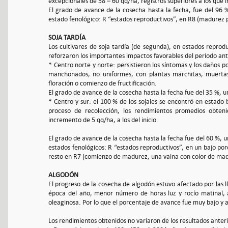
excepcionales de 58 – 60 qq/ha, registros superiores a los que 
El grado de avance de la cosecha hasta la fecha, fue del 96 
estado fenológico: R “estados reproductivos”, en R8 (madurez 
SOJA TARDÍA
Los cultivares de soja tardía (de segunda), en estados reprod
reforzaron los importantes impactos favorables del período ant
* Centro norte y norte: persistieron los síntomas y los daños po
manchonados, no uniformes, con plantas marchitas, muertas
floración o comienzo de fructificación.
El grado de avance de la cosecha hasta la fecha fue del 35 %
* Centro y sur: el 100 % de los sojales se encontró en estado
proceso de recolección, los rendimientos promedios obten
incremento de 5 qq/ha, a los del inicio.
El grado de avance de la cosecha hasta la fecha fue del 60 %, 
estados fenológicos: R “estados reproductivos”, en un bajo po
resto en R7 (comienzo de madurez, una vaina con color de mad
ALGODÓN
El progreso de la cosecha de algodón estuvo afectado por las l
época del año, menor número de horas luz y rocío matinal, 
oleaginosa. Por lo que el porcentaje de avance fue muy bajo y a
Los rendimientos obtenidos no variaron de los resultados anter