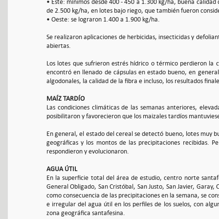
• Este: mínimos desde 400 - 450 a 1.300 kg/ha, buena calidad d
de 2.500 kg/ha, en lotes bajo riego, que también fueron consid
• Oeste: se lograron 1.400 a 1.900 kg/ha.
Se realizaron aplicaciones de herbicidas, insecticidas y defolia
abiertas.
Los lotes que sufrieron estrés hídrico o térmico perdieron la 
encontró en llenado de cápsulas en estado bueno, en general,
algodonales, la calidad de la fibra e incluso, los resultados fina
MAÍZ TARDÍO
Las condiciones climáticas de las semanas anteriores, elev
posibilitaron y favorecieron que los maizales tardíos mantuvies
En general, el estado del cereal se detectó bueno, lotes muy b
geográficas y los montos de las precipitaciones recibidas. P
respondieron y evolucionaron.
AGUA ÚTIL
En la superficie total del área de estudio, centro norte santa
General Obligado, San Cristóbal, San Justo, San Javier, Garay, 
como consecuencia de las precipitaciones en la semana, se con
e irregular del agua útil en los perfiles de los suelos, con 
zona geográfica santafesina.