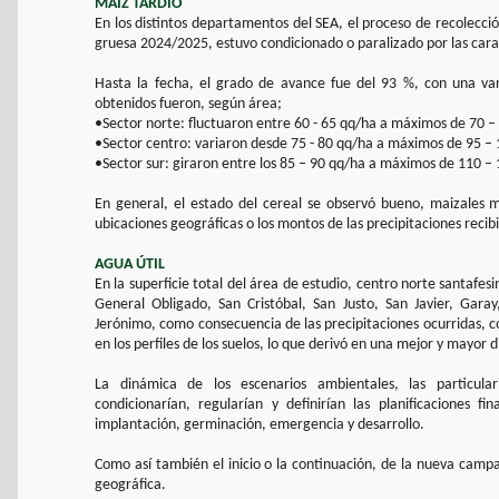
MAÍZ TARDÍO
En los distintos departamentos del SEA, el proceso de recolecci
gruesa 2024/2025, estuvo condicionado o paralizado por las carac
Hasta la fecha, el grado de avance fue del 93 %, con una va
obtenidos fueron, según área;
•Sector norte: fluctuaron entre 60 - 65 qq/ha a máximos de 70 –
•Sector centro: variaron desde 75 - 80 qq/ha a máximos de 95 –
•Sector sur: giraron entre los 85 – 90 qq/ha a máximos de 110 –
En general, el estado del cereal se observó bueno, maizales m
ubicaciones geográficas o los montos de las precipitaciones recib
AGUA ÚTIL
En la superficie total del área de estudio, centro norte santafes
General Obligado, San Cristóbal, San Justo, San Javier, Garay
Jerónimo, como consecuencia de las precipitaciones ocurridas, co
en los perfiles de los suelos, lo que derivó en una mejor y mayor 
La dinámica de los escenarios ambientales, las particular
condicionarían, regularían y definirían las planificaciones 
implantación, germinación, emergencia y desarrollo.
Como así también el inicio o la continuación, de la nueva camp
geográfica.