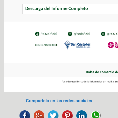
Descarga del Informe Completo
Bolsa de Comercio d
Para desuscribirse de la lista enviar un mail a:
se
Compartelo en las redes sociales