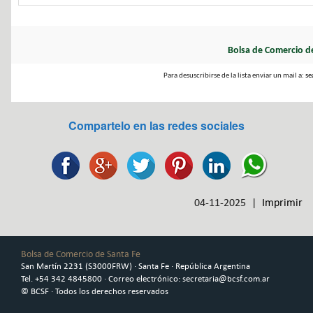
Bolsa de Comercio d
Para desuscribirse de la lista enviar un mail a:
se
Compartelo en las redes sociales
04-11-2025 |
Imprimir
Bolsa de Comercio de Santa Fe
San Martín 2231 (S3000FRW) · Santa Fe · República Argentina
Tel. +54 342 4845800 · Correo electrónico: secretaria@bcsf.com.ar
© BCSF · Todos los derechos reservados