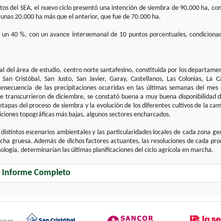
os del SEA, el nuevo ciclo presentó una intención de siembra de 90.000 ha, co
nas 20.000 ha más que el anterior, que fue de 70.000 ha.
ó un 40 %, con un avance intersemanal de 10 puntos porcentuales, condicionad
tal del área de estudio, centro norte santafesino, constituida por los departame
 San Cristóbal, San Justo, San Javier, Garay, Castellanos, Las Colonias, La 
nsecuencia de las precipitaciones ocurridas en las últimas semanas del mes 
e transcurrieron de diciembre, se constató buena a muy buena disponibilidad de 
 etapas del proceso de siembra y la evolución de los diferentes cultivos de la 
siciones topográficas más bajas, algunos sectores encharcados.
 distintos escenarios ambientales y las particularidades locales de cada zona g
echa gruesa. Además de dichos factores actuantes, las resoluciones de cada pro
ología, determinarían las últimas planificaciones del ciclo agrícola en marcha.
l Informe Completo