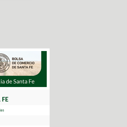
 FE
ias