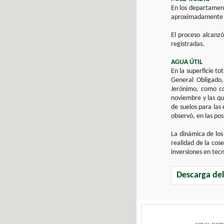
En los departament
aproximadamente u
El proceso alcanz
registradas.
AGUA ÚTIL
En la superficie to
General Obligado,
Jerónimo, como co
noviembre y las qu
de suelos para las
observó, en las po
La dinámica de los
realidad de la cos
inversiones en tecn
Descarga de