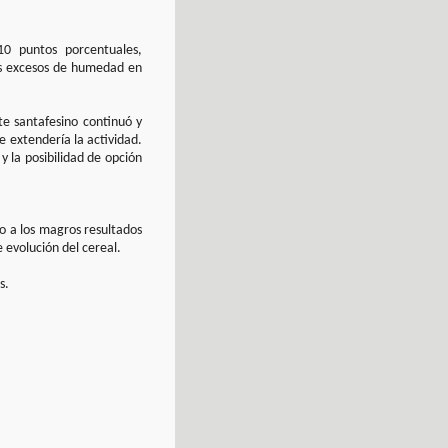
0 puntos porcentuales,
los excesos de humedad en
te santafesino continuó y
e extendería la actividad.
y la posibilidad de opción
do a los magros resultados
 evolución del cereal.
s.