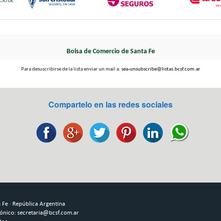
Bolsa de Comercio de Santa Fe
Para desuscribirse de la lista enviar un mail a:
sea-unsubscribe@listas.bcsf.com.ar
Compartelo en las redes sociales
Fe · República Argentina
rónico: secretaria@bcsf.com.ar