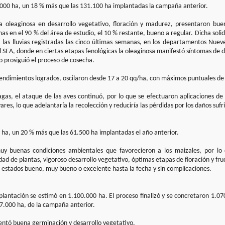
000 ha, un 18 % más que las 131.100 ha implantadas la campaña anterior.
 la oleaginosa en desarrollo vegetativo, floración y madurez, presentaron bu
mas en el 90 % del área de estudio, el 10 % restante, bueno a regular. Dicha sol
 las lluvias registradas las cinco últimas semanas, en los departamentos Nueve 
l SEA, donde en ciertas etapas fenológicas la oleaginosa manifestó síntomas de d
o prosiguió el proceso de cosecha.
 rendimientos logrados, oscilaron desde 17 a 20 qq/ha, con máximos puntuales de
agas, el ataque de las aves continuó, por lo que se efectuaron aplicaciones de 
vares, lo que adelantaría la recolección y reduciría las pérdidas por los daños sufr
 ha, un 20 % más que las 61.500 ha implantadas el año anterior.
uy buenas condiciones ambientales que favorecieron a los maizales, por l
d de plantas, vigoroso desarrollo vegetativo, óptimas etapas de floración y fruct
en estados bueno, muy bueno o excelente hasta la fecha y sin complicaciones.
plantación se estimó en 1.100.000 ha. El proceso finalizó y se concretaron 1.07
37.000 ha, de la campaña anterior.
entó buena germinación y desarrollo vegetativo.