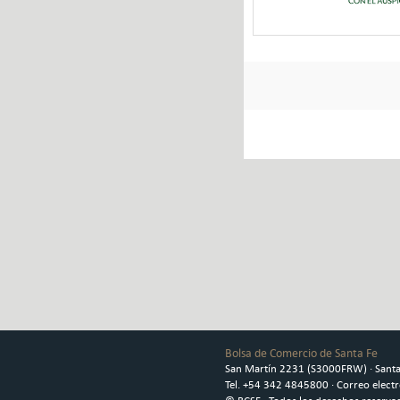
Bolsa de Comercio de Santa Fe
San Martín 2231 (S3000FRW) · Santa 
Tel. +54 342 4845800 · Correo elect