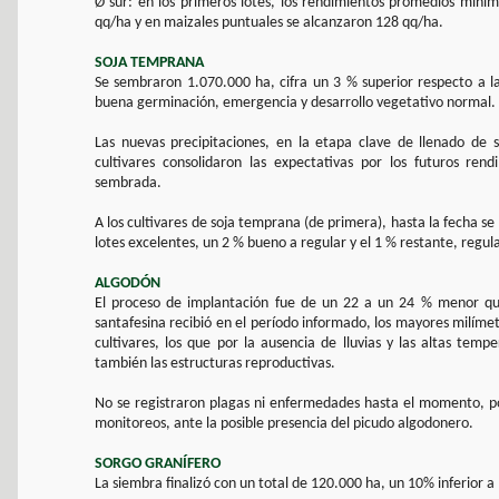
Ø sur: en los primeros lotes, los rendimientos promedios mín
qq/ha y en maizales puntuales se alcanzaron 128 qq/ha.
SOJA TEMPRANA
Se sembraron 1.070.000 ha, cifra un 3 % superior respecto a l
buena germinación, emergencia y desarrollo vegetativo normal.
Las nuevas precipitaciones, en la etapa clave de llenado de 
cultivares consolidaron las expectativas por los futuros re
sembrada.
A los cultivares de soja temprana (de primera), hasta la fecha 
lotes excelentes, un 2 % bueno a regular y el 1 % restante, regul
ALGODÓN
El proceso de implantación fue de un 22 a un 24 % menor que
santafesina recibió en el período informado, los mayores milímet
cultivares, los que por la ausencia de lluvias y las altas temp
también las estructuras reproductivas.
No se registraron plagas ni enfermedades hasta el momento, po
monitoreos, ante la posible presencia del picudo algodonero.
SORGO GRANÍFERO
La siembra finalizó con un total de 120.000 ha, un 10% inferior a