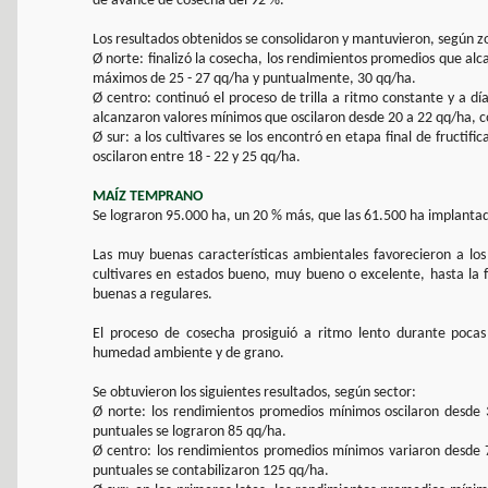
de avance de cosecha del 92 %.
Los resultados obtenidos se consolidaron y mantuvieron, según z
Ø norte: finalizó la cosecha, los rendimientos promedios que al
máximos de 25 - 27 qq/ha y puntualmente, 30 qq/ha.
Ø centro: continuó el proceso de trilla a ritmo constante y a dí
alcanzaron valores mínimos que oscilaron desde 20 a 22 qq/ha, 
Ø sur: a los cultivares se los encontró en etapa final de fructif
oscilaron entre 18 - 22 y 25 qq/ha.
MAÍZ TEMPRANO
Se lograron 95.000 ha, un 20 % más, que las 61.500 ha implantad
Las muy buenas características ambientales favorecieron a los 
cultivares en estados bueno, muy bueno o excelente, hasta la f
buenas a regulares.
El proceso de cosecha prosiguió a ritmo lento durante pocas 
humedad ambiente y de grano.
Se obtuvieron los siguientes resultados, según sector:
Ø norte: los rendimientos promedios mínimos oscilaron desde
puntuales se lograron 85 qq/ha.
Ø centro: los rendimientos promedios mínimos variaron desde
puntuales se contabilizaron 125 qq/ha.