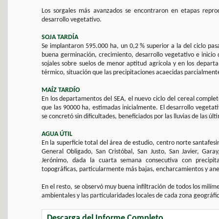
Los sorgales más avanzados se encontraron en etapas reprodu
desarrollo vegetativo.
SOJA TARDÍA
Se implantaron 595.000 ha, un 0,2 % superior a la del ciclo pas
buena germinación, crecimiento, desarrollo vegetativo e inicio 
sojales sobre suelos de menor aptitud agrícola y en los depart
térmico, situación que las precipitaciones acaecidas parcialmente
MAÍZ TARDÍO
En los departamentos del SEA, el nuevo ciclo del cereal comple
que las 90000 ha, estimadas inicialmente. El desarrollo vegetat
se concretó sin dificultades, beneficiados por las lluvias de las 
AGUA ÚTIL
En la superficie total del área de estudio, centro norte santafes
General Obligado, San Cristóbal, San Justo, San Javier, Garay
Jerónimo, dada la cuarta semana consecutiva con precipita
topográficas, particularmente más bajas, encharcamientos y an
En el resto, se observó muy buena infiltración de todos los milím
ambientales y las particularidades locales de cada zona geográfi
Descarga del Informe Completo