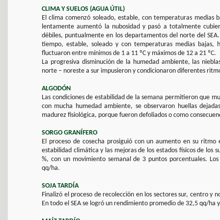
CLIMA Y SUELOS (AGUA ÚTIL)
El clima comenzó soleado, estable, con temperaturas medias baj
lentamente aumentó la nubosidad y pasó a totalmente cubiert
débiles, puntualmente en los departamentos del norte del SEA. 
tiempo, estable, soleado y con temperaturas medias bajas, hel
fluctuaron entre mínimos de 1 a 11 ºC y máximos de 12 a 21 ºC.
La progresiva disminución de la humedad ambiente, las nieblas
norte – noreste a sur impusieron y condicionaron diferentes ritmo
ALGODÓN
Las condiciones de estabilidad de la semana permitieron que mu
con mucha humedad ambiente, se observaron huellas dejadas 
madurez fisiológica, porque fueron defoliados o como consecuenc
SORGO GRANÍFERO
El proceso de cosecha prosiguió con un aumento en su ritmo 
estabilidad climática y las mejoras de los estados físicos de los 
%, con un movimiento semanal de 3 puntos porcentuales. Los
qq/ha.
SOJA TARDÍA
Finalizó el proceso de recolección en los sectores sur, centro y 
En todo el SEA se logró un rendimiento promedio de 32,5 qq/ha y