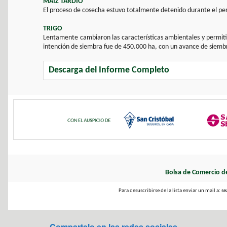
MAÍZ TARDÍO
El proceso de cosecha estuvo totalmente detenido durante el pe
TRIGO
Lentamente cambiaron las características ambientales y permiti
intención de siembra fue de 450.000 ha, con un avance de siemb
Descarga del Informe Completo
Bolsa de Comercio d
Para desuscribirse de la lista enviar un mail a:
se
Compartelo en las redes sociales