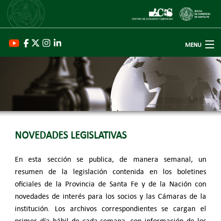
MENU
CES-BCSF
PUBLICACIONES
CICLOS
ECONÓMICOS
NOVEDADES LEGISLATIVAS
ESTIMACIONES
AGRÍCOLAS
En esta sección se publica, de manera semanal, un
resumen de la legislación contenida en los boletines
PROGRAMAS
oficiales de la Provincia de Santa Fe y de la Nación con
BASES
novedades de interés para los socios y las Cámaras de la
DE DATOS
institución. Los archivos correspondientes se cargan el
BIBLIOTECA
primer día hábil de cada semana, con información de los